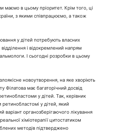
ми маємо в цьому пріоритет. Крім того, ці
раїни, з якими співпрацюємо, а також
ювання у дітей потребують власних
е відділення і відокремлений напрям
тальмологи. І сьогодні розробки в цьому
злоякісне новоутворення, на яке хворіють
туту Філатова має багаторічний досвід
ретинобластоми у дітей. Так, керівник
и ретинобластомі у дітей, який
й варіант органозберігаючого лікування
реальної хіміотерапії цитостатиком
роблених методів підтверджено