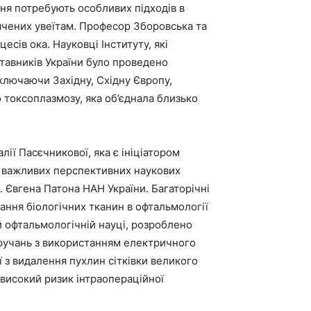
ня потребують особливих підходів в
вячених увеїтам. Професор Зборовська та
сів ока. Науковці Інституту, які
тавників України було проведено
 включаючи Західну, Східну Європу,
 токсоплазмозу, яка об’єднала близько
ії Пасєчникової, яка є ініціатором
а важливих перспективних наукових
 Євгена Патона НАН України. Багаторічні
ння біологічних тканин в офтальмології
й офтальмологічній науці, розроблено
тручань з використанням електричного
ї з видалення пухлин сітківки великого
 високий ризик інтраопераційної