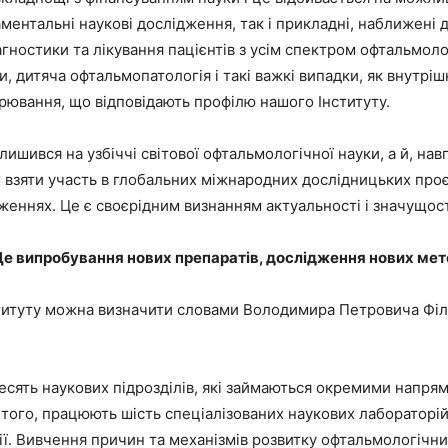
нтальні наукові дослідження, так і прикладні, наближені до
гностики та лікування пацієнтів з усім спектром офтальмоло
ки, дитяча офтальмопатологія і такі важкі випадки, як внутр
ворювання, що відповідають профілю нашого Інституту.
 лишився на узбіччі світової офтальмологічної науки, а й, нав
зяти участь в глобальних міжнародних дослідницьких проєкт
женнях. Це є своєрідним визнанням актуальності і значущості
Це випробування нових препаратів, дослідження нових мет
ституту можна визначити словами Володимира Петровича Філат
 десять наукових підрозділів, які займаються окремими напр
того, працюють шість спеціалізованих наукових лабораторій
ії. Вивчення причин та механізмів розвитку офтальмологічн