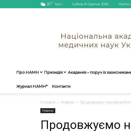
C
21
Kyiv
Субота, 8 Серпня, 2026
Увійти 
Про НАМН
Президія
Академія – поруч із захисникам
Журнал НАМН*
Контакти
Головна
Новини
Продовжуємо наукову роботу,
Новини
Продовжуємо на