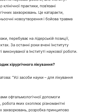
 клінічної практики, пов’язані
гічних захворювань. Це катаракти,
ішньоочні новоутворення і бойова травма
паки, перебуває на лідерській позиції,
ах. За останні роки вчені Інституту
 виконуваної в Інституті наукової роботи.
одик хірургічного лікування?
ова: “Усі засоби науки – для лікування
ямами офтальмологічної допомоги
, робота яких охоплює різноманітні
их захворювань, розробка принципово