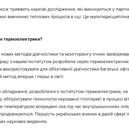
акож тривають наукові дослідження, які виконуються у парт
чені вивченню теплових процесів в оці. Це мультидисципліна
ом термоелектрики?
 нових методів діагностики та моніторингу очних захворюва
праці з нашим Інститутом розробили серію термоелектричних
на використовувати для об’єктивної діагностики багатьох оф
 метод вперше і перші в світі.
обладнання, розробленого Інститутом термоелектрики, не 
у обґрунтувати технологію керованої гіпотермії в процесі в
ати температурою всередині ока під час внутрішньоочних опе
 продовжуються. Першість українських вчених в даній сфері
вих наукових виданнях.