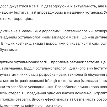
досліджуватися в світі, підтверджуючи їх актуальність, але 
нашому Інституті, а й впроваджуємо в медичних установах Ук
 та конференціях.
дитина не є маленьким дорослим”, і офтальмологічні захвор
 був єдиним офтальмологічним закладом у світі, що мав дитяч
 В інших країнах дітками і дорослими опікувалися ті самі оф
ебуваними.
 дитячої офтальмоонкології – проблема ретинобластоми. Це 
і, і лікуванню. Відділ офтальмопатології дитячого віку Інсти
ультатами яких стала розробка нових технологій лікування 
 метод інтравітреальної ін’єкції цитостатика (мелфалан) пр
ини та запобігає ускладненням. Розроблено принципово нови
хіміотерапія – поєднання одномоментної локальної інтравіт
поліхіміотерапії. Високу ефективність та безпечність роз
ідженнями та клінічною практикою.