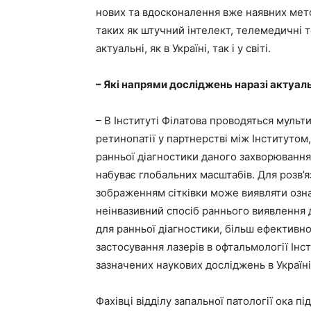
нових та вдосконалення вже наявних мето
таких як штучний інтелект, телемедичні т
актуальні, як в Україні, так і у світі.
– Які напрями досліджень наразі актуал
– В Інституті Філатова проводяться мульт
ретинопатії у партнерстві між Інституто
ранньої діагностики даного захворювання 
набуває глобальних масштабів. Для розв’
зображенням сітківки може виявляти озна
неінвазивний спосіб раннього виявлення д
для ранньої діагностики, більш ефективно
застосування лазерів в офтальмології Інс
зазначених наукових досліджень в Україні
Фахівці відділу запальної патології ока