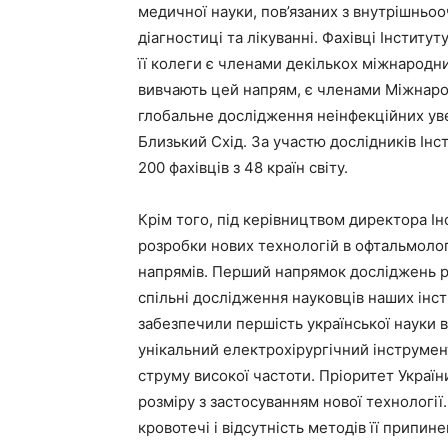
медичної науки, пов’язаних з внутрішньо
діагностиці та лікуванні. Фахівці Інстит
її колеги є членами декількох міжнародни
вивчають цей напрям, є членами Міжнаро
глобальне дослідження неінфекційних увеїт
Близький Схід. За участю дослідників Ін
200 фахівців з 48 країн світу.
Крім того, під керівництвом директора І
розробки нових технологій в офтальмолог
напрямів. Перший напрямок досліджень ре
спільні дослідження науковців наших інс
забезпечили першість української науки в
унікальний електрохірургічний інструмен
струму високої частоти. Пріоритет України
розміру з застосуванням нової технологі
кровотечі і відсутність методів її припине