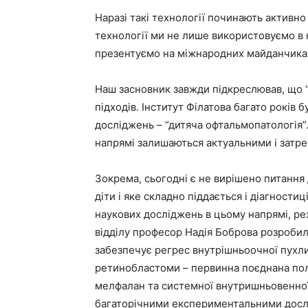
Наразі такі технології починають активно 
технології ми не лише використовуємо в 
презентуємо на міжнародних майданчиках
Наш засновник завжди підкреслював, що “
підходів. Інститут Філатова багато років
досліджень – “дитяча офтальмопатологія”.
напрямі залишаються актуальними і затр
Зокрема, сьогодні є не вирішено питання
діти і яке складно піддається і діагностиц
наукових досліджень в цьому напрямі, рез
відділу професор Надія Боброва розробила
забезпечує регрес внутрішньоочної пухл
ретинобластоми – первинна поєднана полі
мелфалан та системної внутришньовенної 
багаторічними експериментальними досл