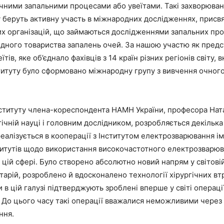
очними запальними процесами або увеїтами. Такі захворюван
уту беруть активну участь в міжнародних дослідженнях, прис
х організацій, що займаються дослідженнями запальних проце
дного товариства запалень очей. За нашою участю як предс
ів, яке об’єднало фахівців з 14 країн різних регіонів світу,
ституту було сформовано міжнародну групу з вивчення очного
нституту члена-кореспондента НАМН України, професора Натал
ічній науці і головним дослідником, розробляється декільк
алізується в кооперації з Інститутом електрозварювання ім.
титутів щодо використання високочастотного електрозварюва
 цій сфері. Було створено абсолютно новий напрям у світові
тарій, розроблено й вдосконалено технології хірургічних в
 в цій галузі підтверджують зроблені вперше у світі операці
ї. До цього часу такі операції вважалися неможливими через
ння.