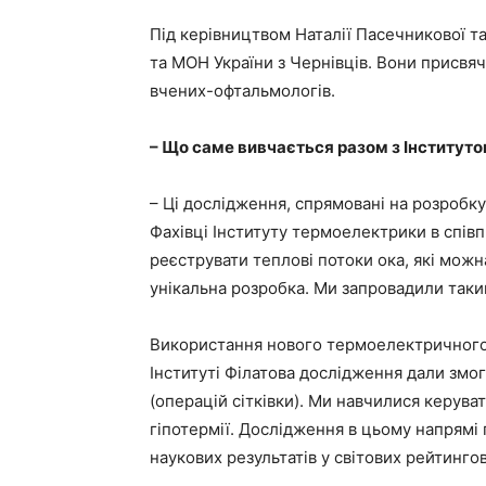
Під керівництвом Наталії Пасечникової т
та МОН України з Чернівців. Вони присвя
вчених-офтальмологів.
– Що саме вивчається разом з Інститут
– Ці дослідження, спрямовані на розробку
Фахівці Інституту термоелектрики в спів
реєструвати теплові потоки ока, які мож
унікальна розробка. Ми запровадили такий
Використання нового термоелектричного 
Інституті Філатова дослідження дали змог
(операцій сітківки). Ми навчилися керув
гіпотермії. Дослідження в цьому напрямі
наукових результатів у світових рейтинго