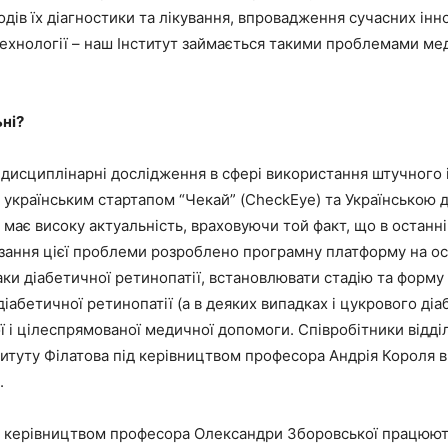
дів їх діагностики та лікування, впровадження сучасних інн
ехнології – наш Інститут займається такими проблемами меди
ьні?
идисциплінарні дослідження в сфері використання штучного 
м, українським стартапом “Чекай” (CheckEye) та Українсько
має високу актуальність, враховуючи той факт, що в останні
язання цієї проблеми розроблено програмну платформу на осн
ки діабетичної ретинопатії, встановлювати стадію та форму
іабетичної ретинопатії (а в деяких випадках і цукрового діа
ї і цілеспрямованої медичної допомоги. Співробітники відділу
титуту Філатова під керівництвом професора Андрія Короля 
.
 під керівництвом професора Олександри Зборовської працюю