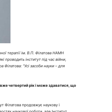
ної терапії ім. В.П. Філатова НАМН
і проводить інститут під час війни,
 Філатова: “Усі засоби науки – для
 вже четвертий рік і може здаватися, що
тут Філатова продовжує наукову і
востях наукової роботи, але Інститут