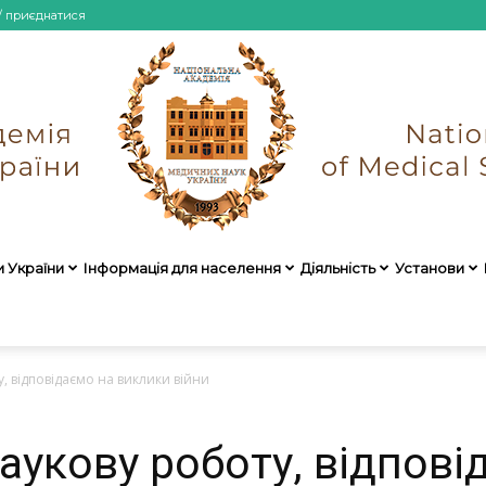
/ приєднатися
и України
Інформація для населення
Діяльність
Установи
НАМН
 відповідаємо на виклики війни
укову роботу, відпові
України