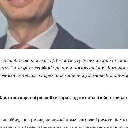
 співробітник одеського
ДУ «
Інституту очних хвороб і тканин
ву “Інтерфакс-Україна” про попит на наукові дослідження, як
новника та першого директора медичної установи Володимира
 Філатова наукові розробки зараз, адже наразі війна триває
на війну, що триває, на наявні прямі загрози і ризики, Інсти
 складнощі з фінансуванням науки і це відбивається на можли