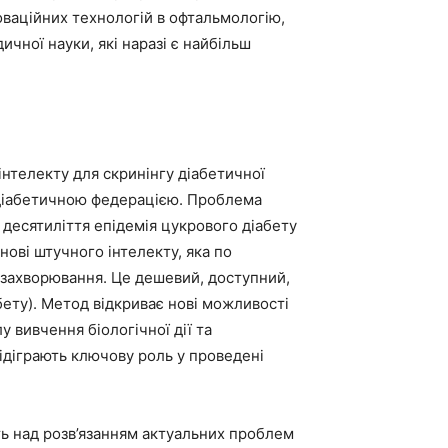
оваційних технологій в офтальмологію,
чної науки, які наразі є найбільш
інтелекту для скринінгу діабетичної
ю діабетичною федерацією. Проблема
 десятиліття епідемія цукрового діабету
ові штучного інтелекту, яка по
 захворювання. Це дешевий, доступний,
бету). Метод відкриває нові можливості
 вивчення біологічної дії та
відіграють ключову роль у проведені
ть над розв’язанням актуальних проблем