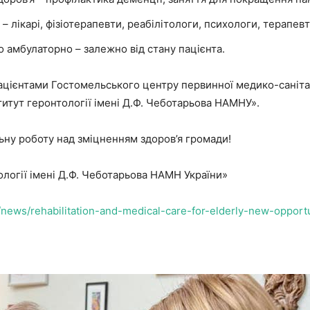
 лікарі, фізіотерапевти, реабілітологи, психологи, терапев
о амбулаторно – залежно від стану пацієнта.
 пацієнтами Гостомельського центру первинної медико-саніт
титут геронтології імені Д.Ф. Чеботарьова НАМНУ».
льну роботу над зміцненням здоров’я громади!
ології імені Д.Ф. Чеботарьова НАМН України»
s/news/rehabilitation-and-medical-care-for-elderly-new-opport