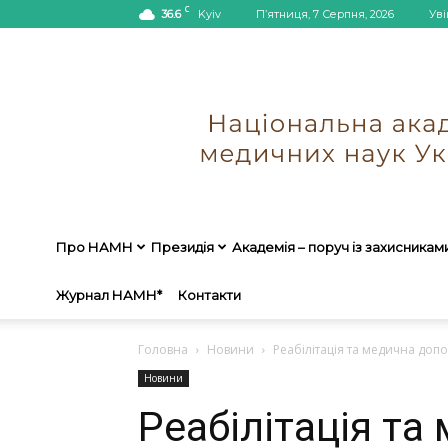
C
36.6
Kyiv
П’ятниця, 7 Серпня, 2026
Уві
Про НАМН
Президія
Академія – поруч із захисникам
Журнал НАМН*
Контакти
Головна
Новини
Реабілітація та медична допо
Новини
Реабілітація т