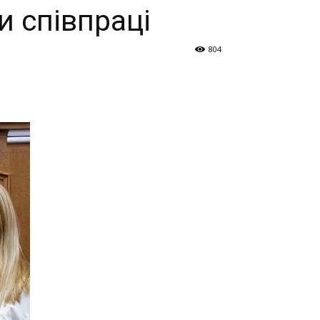
и співпраці
804