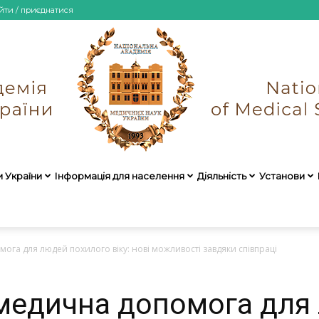
йти / приєднатися
и України
Інформація для населення
Діяльність
Установи
НАМН
мога для людей похилого віку: нові можливості завдяки співпраці
а медична допомога для
України