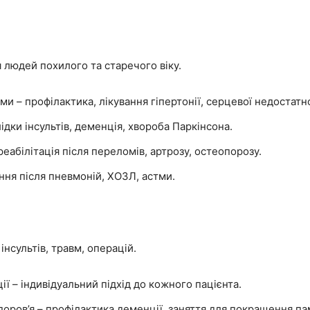
я людей похилого та старечого віку.
 – профілактика, лікування гіпертонії, серцевої недостатн
дки інсультів, деменція, хвороба Паркінсона.
абілітація після переломів, артрозу, остеопорозу.
ння після пневмоній, ХОЗЛ, астми.
інсультів, травм, операцій.
 – індивідуальний підхід до кожного пацієнта.
доров’я – профілактика деменції, заняття для покращення пам