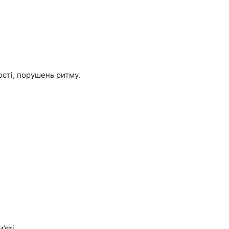
ості, порушень ритму.
’яті.