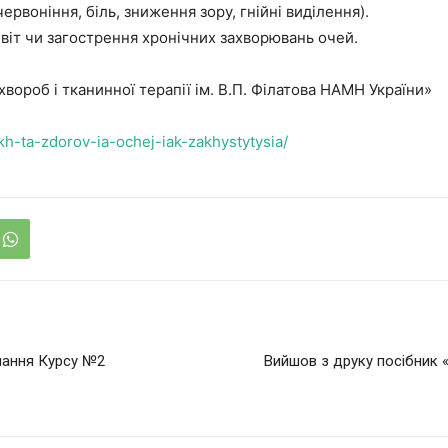
рвоніння, біль, зниження зору, гнійні виділення).
ивіт чи загострення хронічних захворювань очей.
хвороб і тканинної терапії ім. В.П. Філатова НАМН України»
ukh-ta-zdorov-ia-ochej-iak-zakhystytysia/
чання Курсу №2
Вийшов з друку посібник 