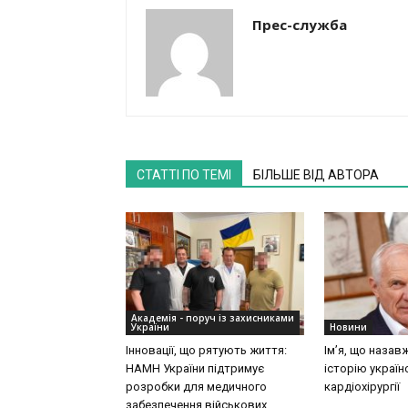
Прес-служба
СТАТТІ ПО ТЕМІ
БІЛЬШЕ ВІД АВТОРА
Академія - поруч із захисниками
України
Новини
Інновації, що рятують життя:
Ім’я, що назав
НАМН України підтримує
історію україн
розробки для медичного
кардіохірургії
забезпечення військових