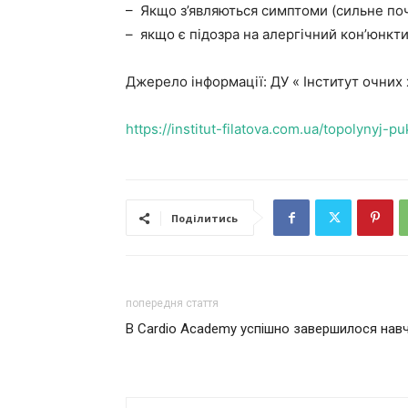
– Якщо з’являються симптоми (сильне поче
– якщо є підозра на алергічний кон’юнкт
Джерело інформації: ДУ « Інститут очних 
https://institut-filatova.com.ua/topolynyj-p
Поділитись
попередня стаття
В Cardio Academy успішно завершилося нав