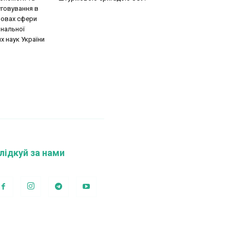
говування в
новах сфери
ональної
х наук України
лідкуй за нами