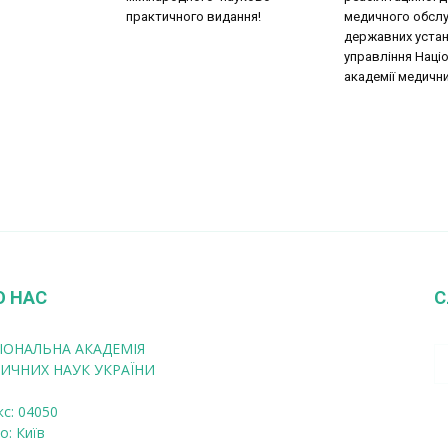
практичного видання!
медичного обслу
державних уста
управління Наці
академії медични
О НАС
С
ІОНАЛЬНА АКАДЕМІЯ
ИЧНИХ НАУК УКРАЇНИ
кс: 04050
о: Київ