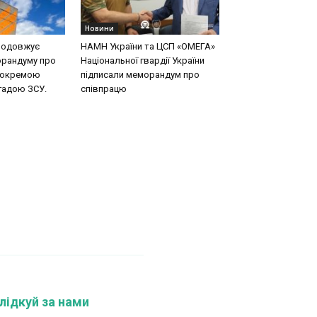
Новини
родовжує
НАМН України та ЦСП «ОМЕГА»
орандуму про
Національної гвардії України
ю окремою
підписали меморандум про
адою ЗСУ.
співпрацю
лідкуй за нами