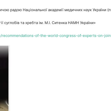
чою радою Національної академії медичних наук України (п
ії суглобів та хребта ім. М.І. Ситенка НАМН України»
ice/recommendations-of-the-world-congress-of-experts-on-join