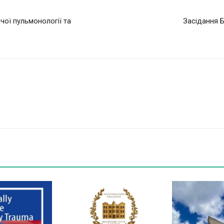
чої пульмонології та
Засідання Б