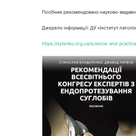
Посібник рекомендовано науково-видавни
Джерело інформації: ДУ «Інститут патолог
https://sytenko.org.ua/science-and-pract