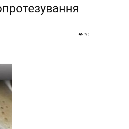
допротезування
796