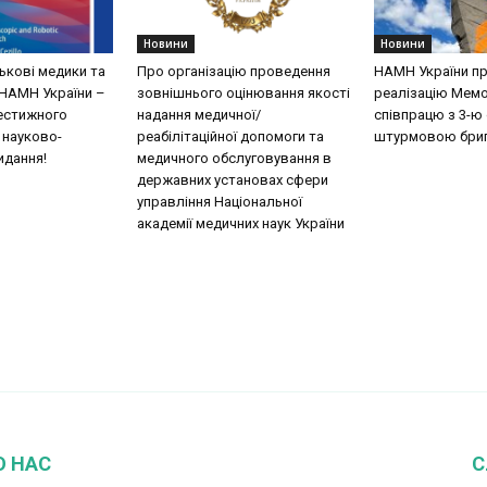
Новини
Новини
ськові медики та
Про організацію проведення
НАМН України п
НАМН України –
зовнішнього оцінювання якості
реалізацію Мем
естижного
надання медичної/
співпрацю з 3-
 науково-
реабілітаційної допомоги та
штурмовою бриг
идання!
медичного обслуговування в
державних установах сфери
управління Національної
академії медичних наук України
О НАС
С