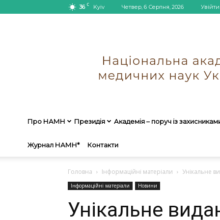
C
36
Kyiv
Четвер, 6 Серпня, 2026
Увійти
Про НАМН
Президія
Академія – поруч із захисникам
Журнал НАМН*
Контакти
Головна
Інформаційні матеріали
Унікальне ви
Інформаційні матеріали
Новини
Унікальне вида