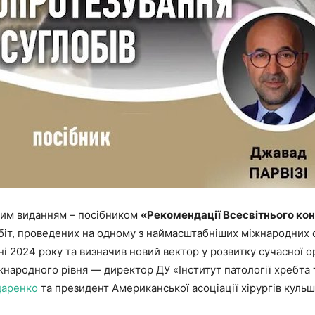
ним виданням – посібником
«Рекомендації Всесвітнього кон
обіт, проведених на одному з наймасштабніших міжнародних ф
ні 2024 року та визначив новий вектор у розвитку сучасної о
жнародного рівня — директор ДУ «Інститут патології хребта 
даренко
та президент Американської асоціації хірургів кульш