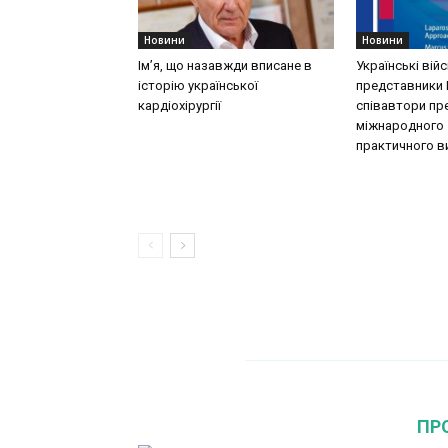
Новини
Новини
Ім’я, що назавжди вписане в
Українські вій
історію української
представники 
кардіохірургії
співавтори пр
міжнародного
практичного в
ПР