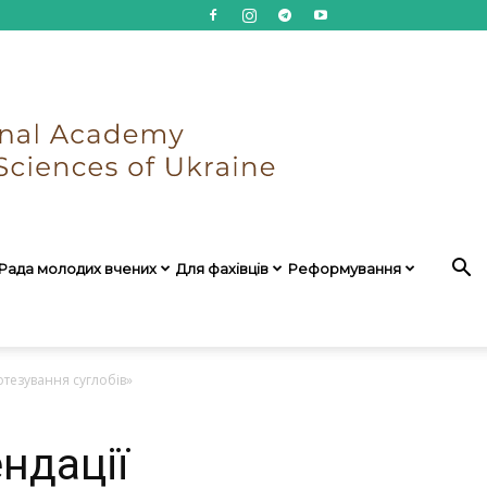
Рада молодих вчених
Для фахівців
Реформування
отезування суглобів»
ндації