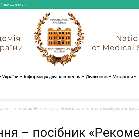
 / приєднатися
и України
Інформація для населення
Діяльність
Установи
НАМН
дання – посібник «Рекомендації Всесвітнього конгресу експертів з ендопр
ння – посібник «Рекоме
України