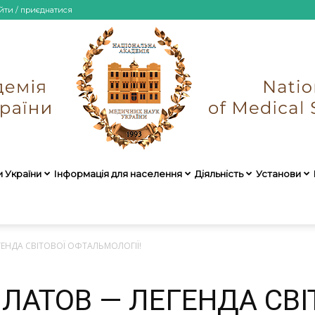
йти / приєднатися
и України
Інформація для населення
Діяльність
Установи
НАМН
ЕНДА СВІТОВОЇ ОФТАЛЬМОЛОГІЇ!
ЛАТОВ — ЛЕГЕНДА СВІ
України