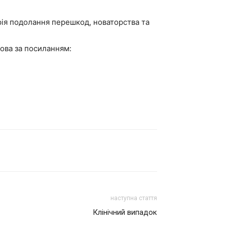
рія подолання перешкод, новаторства та
ова за посиланням:
наступна стаття
Клінічний випадок