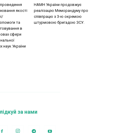
 проведення
НАМН України продовжує
нювання якості
реалізацію Меморандуму про
ї/
співпрацю з 3-ю окремою
допомоги та
штурмовою бригадою ЗСУ.
говування в
новах сфери
ональної
х наук України
лідкуй за нами