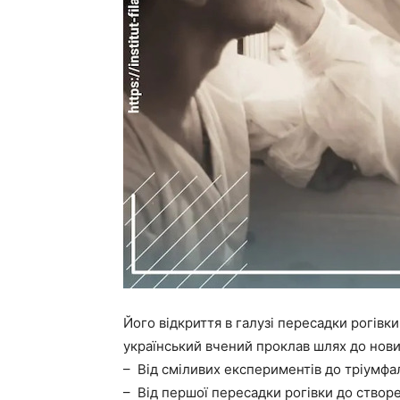
Його відкриття в галузі пересадки рогівк
український вчений проклав шлях до нових
– Від сміливих експериментів до тріумфал
– Від першої пересадки рогівки до створе