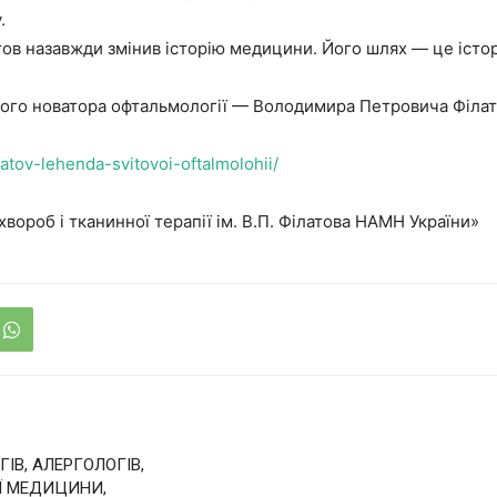
.
ов назавжди змінив історію медицини. Його шлях — це істо
кого новатора офтальмології — Володимира Петровича Філат
ilatov-lehenda-svitovoi-oftalmolohii/
хвороб і тканинної терапії ім. В.П. Філатова НАМН України»
В, АЛЕРГОЛОГІВ,
ОЇ МЕДИЦИНИ,