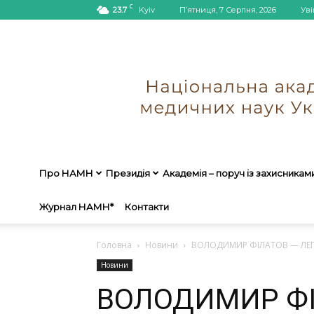
C
23.7
Kyiv
П’ятниця, 7 Серпня, 2026
Уві
Про НАМН
Президія
Академія – поруч із захисникам
Журнал НАМН*
Контакти
Головна
Новини
ВОЛОДИМИР ФІЛАТОВ — ЛЕГ
Новини
ВОЛОДИМИР ФІ