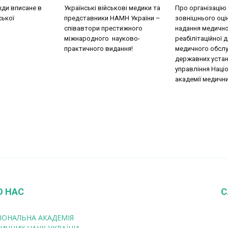
жди вписане в
Українські військові медики та
Про організацію
ської
представники НАМН України –
зовнішнього оці
співавтори престижного
надання медично
міжнародного науково-
реабілітаційної 
практичного видання!
медичного обслу
державних уста
управління Наці
академії медични
О НАС
С
ІОНАЛЬНА АКАДЕМІЯ