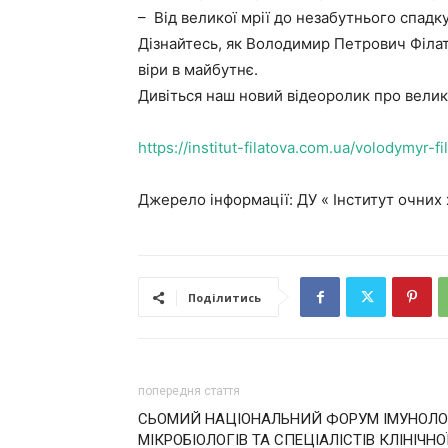
– Від великої мрії до незабутнього спадку
Дізнайтесь, як Володимир Петрович Філат
віри в майбутнє.
Дивіться наш новий відеоролик про вели
https://institut-filatova.com.ua/volodymyr-f
Джерело інформації: ДУ « Інститут очних 
Поділитись
попередня стаття
СЬОМИЙ НАЦІОНАЛЬНИЙ ФОРУМ ІМУНОЛОГІ
МІКРОБІОЛОГІВ ТА СПЕЦІАЛІСТІВ КЛІНІЧН