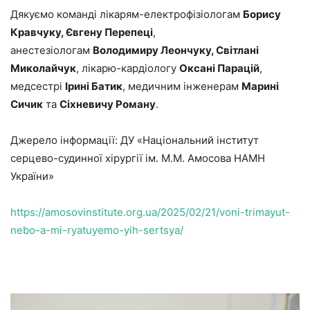
Дякуємо команді лікарям-електрофізіологам
Борису
Кравчуку, Євгену Перепеці
,
анестезіологам
Володимиру Леончуку, Світлані
Миколайчук
, лікарю-кардіологу
Оксані Парацій
,
медсестрі
Ірині Батик
, медичним інженерам
Марині
Сичик
та
Сіхневичу Роману
.
Джерело інформації: ДУ «Національний інститут
серцево-судинної хірургії ім. М.М. Амосова НАМН
України»
https://amosovinstitute.org.ua/2025/02/21/voni-trimayut-
nebo-a-mi-ryatuyemo-yih-sertsya/