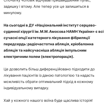
Спочатку чоловік відчував пришвидшений пульс,
задишку і втому. Але тепер усе це залишиться в
минулому.
На сьогодні в
ДУ «Національний інститут серцево-
судинної хірургії ім. М.М. Амосова НАМН України»
є всі
сучасні опції катетерного лікування фібриляції
передсердь: радіочастотна абляція, кріобалонна
абляція та найсучасніша абляція імпульсним
електричним полем (електропорація).
Це дозволить більш диференційовано підходити до
лікування пацієнтів із даною патологією та надасть
можливість обрати оптимальний підхід в кожному
індивідуальному випадку.
Хай у кожного нашого воїна буде щаслива історія!