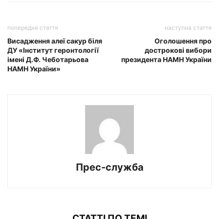
попередня стаття
наступна стаття
Висадження алеї сакур біля
Оголошення про
ДУ «Інститут геронтології
дострокові вибори
імені Д.Ф. Чеботарьова
президента НАМН України
НАМН України»
Прес-служба
СТАТТІ ПО ТЕМІ