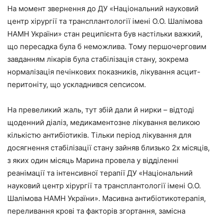
На момент звернення до ДУ «Національний науковий
центр хірургії та трансплантології імені О.О. Шалімова
НАМН України» стан реципієнта був настільки важкий,
що пересадка була б неможлива. Тому першочерговим
завданням лікарів була стабілізація стану, зокрема
нормалізація печінкових показників, лікування асцит-
перитоніту, що ускладнився сепсисом.
На превеликий жаль, тут збій дали й нирки – відтоді
щоденний діаліз, медикаментозне лікування великою
кількістю антибіотиків. Тільки період лікування для
досягнення стабілізації стану зайняв близько 2х місяців,
з яких один місяць Марина провела у відділенні
реанімації та інтенсивної терапії ДУ «Національний
науковий центр хірургії та трансплантології імені О.О.
Шалімова НАМН України». Масивна антибіотикотерапія,
переливання крові та факторів згортання, замісна