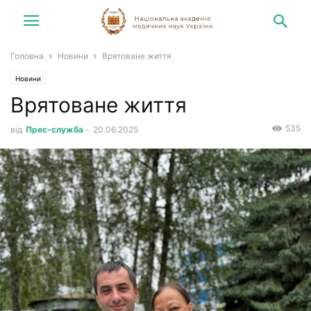
Головна
Новини
Врятоване життя
Новини
Врятоване життя
535
від
Прес-служба
-
20.06.2025