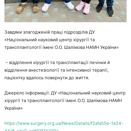
Завдяки злагодженій праці підрозділів ДУ
«Національний науковий центр хірургії та
трансплантології імені О.О. Шалімова НАМН України»
– відділення хірургії та трансплантації печінки й
відділення анестезіології та інтенсивної терапії,
пацієнтку вдалось повернути до життя.
Джерело інформації: ДУ «Національний науковий центр
хірургії та трансплантології імені О.О. Шалімова НАМН
України»
https://www.surgery.org.ua/News/Details/f2afa55e-1a34-
47a8-a4a0-aa892f7b492c