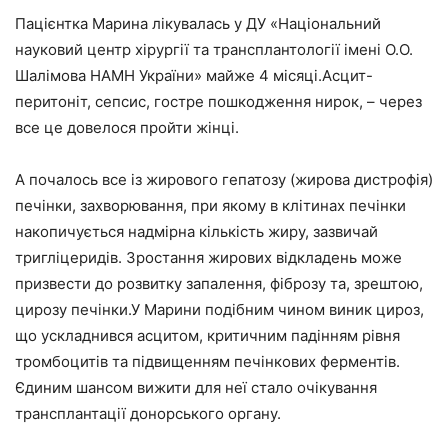
Пацієнтка Марина лікувалась у ДУ «Національний
науковий центр хірургії та трансплантології імені О.О.
Шалімова НАМН України» майже 4 місяці.Асцит-
перитоніт, сепсис, гостре пошкодження нирок, – через
все це довелося пройти жінці.
А почалось все із жирового гепатозу (жирова дистрофія)
печінки, захворювання, при якому в клітинах печінки
накопичується надмірна кількість жиру, зазвичай
тригліцеридів. Зростання жирових відкладень може
призвести до розвитку запалення, фіброзу та, зрештою,
цирозу печінки.У Марини подібним чином виник цироз,
що ускладнився асцитом, критичним падінням рівня
тромбоцитів та підвищенням печінкових ферментів.
Єдиним шансом вижити для неї стало очікування
трансплантації донорського органу.