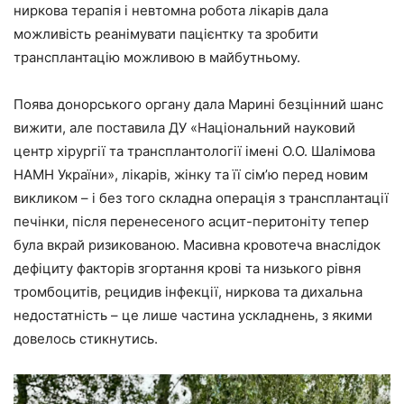
ниркова терапія і невтомна робота лікарів дала
можливість реанімувати пацієнтку та зробити
трансплантацію можливою в майбутньому.
Поява донорського органу дала Марині безцінний шанс
вижити, але поставила ДУ «Національний науковий
центр хірургії та трансплантології імені О.О. Шалімова
НАМН України», лікарів, жінку та її сім’ю перед новим
викликом – і без того складна операція з трансплантації
печінки, після перенесеного асцит-перитоніту тепер
була вкрай ризикованою. Масивна кровотеча внаслідок
дефіциту факторів згортання крові та низького рівня
тромбоцитів, рецидив інфекції, ниркова та дихальна
недостатність – це лише частина ускладнень, з якими
довелось стикнутись.