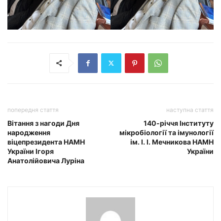
попередня стаття
наступна стаття
Вітання з нагоди Дня
140-річчя Інституту
народження
мікробіології та імунології
віцепрезидента НАМН
ім. І. І. Мечникова НАМН
України Ігоря
України
Анатолійовича Луріна