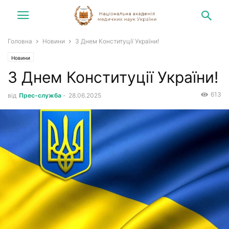
Головна
Новини
З Днем Конституції України!
Новини
З Днем Конституції України!
613
від
Прес-служба
-
28.06.2025