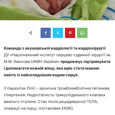
Команда з акушерської кардіології та кардіохірургії
ДУ «Національний інститут серцево-судинної хірургії ім.
М.М. Амосова НАМН України»
продовжує підтримувати
і допомагати кожній жінці, яка мріє стати мамою
навіть із найскладнішою вадою серця.
У пацієнтки Лілії – хронічна тромбоемболічна легенева
гіпертензія. Недостатність трикуспідального клапана
важкого ступеня. Стан після рецедивуючої ТЕЛА,
операції на серці, постановки ЕКМО.