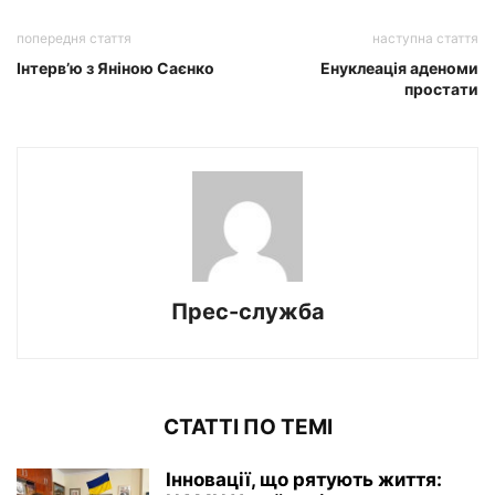
попередня стаття
наступна стаття
Інтервʼю з Яніною Саєнко
Енуклеація аденоми
простати
Прес-служба
СТАТТІ ПО ТЕМІ
Інновації, що рятують життя: