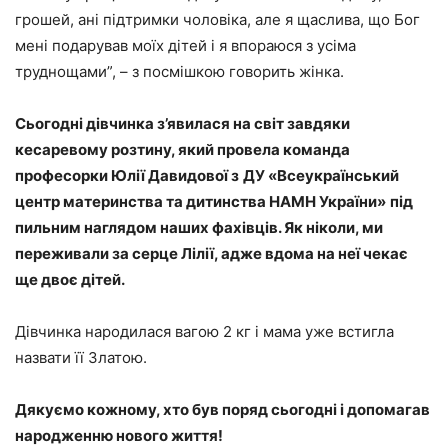
грошей, ані підтримки чоловіка, але я щаслива, що Бог
мені подарував моїх дітей і я впораюся з усіма
труднощами”, – з посмішкою говорить жінка.
Сьогодні дівчинка з’явилася на світ завдяки
кесаревому розтину, який провела команда
професорки Юлії Давидової з
ДУ «Всеукраїнський
центр материнства та дитинства НАМН України»
під
пильним наглядом наших фахівців. Як ніколи, ми
переживали за серце Лілії, адже вдома на неї чекає
ще двоє дітей
.
Дівчинка народилася вагою 2 кг і мама уже встигла
назвати її Златою.
Дякуємо кожному, хто був поряд сьогодні і допомагав
народженню нового життя!