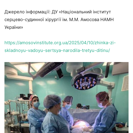
Джерело інформації: ДУ «Національний інститут
серцево-судинної хірургії ім. М.М. Амосова НАМН
України»
https://amosovinstitute.org.ua/2025/04/10/zhinka-zi-
skladnoyu-vadoyu-sertsya-narodila-tretyu-ditinu/