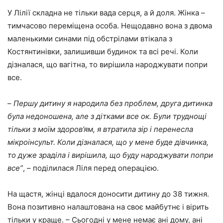
У Лілії складна не тільки вада серця, а й доля. Жінка –
тимчасово переміщена особа. Нещодавно вона з двома
маленькими синами під обстрілами втікала з
Костянтинівки, залишивши будинок та всі речі. Коли
дізналася, що вагітна, то вирішила народжувати попри
все.
–
Першу дитину я народила без проблем, друга дитинка
була недоношена, але з дітками все ок. Були труднощі
тільки з моїм здоров’ям, я втратила зір і перенесла
мікроінсульт. Коли дізналася, що у мене буде дівчинка,
то дуже зраділа і вирішила, що буду народжувати попри
все”
, – поділилася Ліля перед операцією.
На щастя, жінці вдалося доносити дитину до 38 тижня.
Вона позитивно налаштована на своє майбутнє і вірить
тільки у краще. – Сьогодні у мене немає ані дому, ані