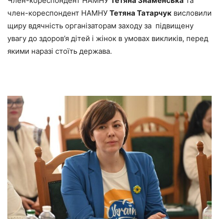
Член-кореспондент НАМНУ
Тетяна Знаменська
та
член-кореспондент НАМНУ
Тетяна Татарчук
висловили
щиру вдячність організаторам заходу за підвищену
увагу до здоров’я дітей і жінок в умовах викликів, перед
якими наразі стоїть держава.