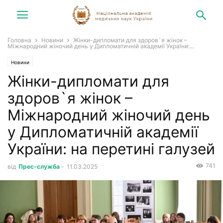
Головна
Новини
Жінки-дипломати для здоров`я жінок –
Міжнародний жіночий день у Дипломатичній академії України:...
Новини
Жінки-дипломати для
здоров`я жінок –
Міжнародний жіночий день
у Дипломатичній академії
України: на перетині галузей
741
від
Прес-служба
-
11.03.2025