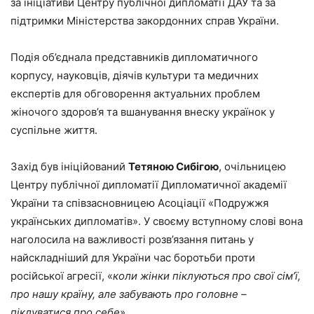
за ініціативи Центру публічної дипломатії ДАУ та за
підтримки Міністерства закордонних справ України.
Подія об’єднала представників дипломатичного
корпусу, науковців, діячів культури та медичних
експертів для обговорення актуальних проблем
жіночого здоров’я та вшанування внеску українок у
суспільне життя.
Захід був ініційований
Тетяною Сибігою
, очільницею
Центру публічної дипломатії Дипломатичної академії
України та співзасновницею Асоціації «Подружжя
українських дипломатів». У своєму вступному слові вона
наголосила на важливості розв’язання питань у
найскладніший для України час боротьби проти
російської агресії, «
коли жінки піклуються про свої сім’ї,
про нашу країну, але забувають про головне –
піклуватися про себе
».