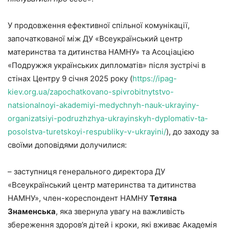
У продовження ефективної спільної комунікації,
започаткованої між ДУ «Всеукраїнський центр
материнства та дитинства НАМНУ» та Асоціацією
«Подружжя українських дипломатів» після зустрічі в
стінах Центру 9 січня 2025 року (
https://ipag-
kiev.org.ua/zapochatkovano-spivrobitnytstvo-
natsionalnoyi-akademiyi-medychnyh-nauk-ukrayiny-
organizatsiyi-podruzhzhya-ukrayinskyh-dyplomativ-ta-
posolstva-turetskoyi-respubliky-v-ukrayini/
), до заходу за
своїми доповідями долучилися:
– заступниця генерального директора ДУ
«Всеукраїнський центр материнства та дитинства
НАМНУ», член-кореспондент НАМНУ
Тетяна
Знаменська
, яка звернула увагу на важливість
збереження здоров’я дітей і кроки, які вживає Академія