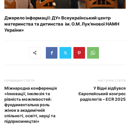
Джерело інформації: ДУ» Всеукраїнський центр
материнства та дитинства ім. О.М. Лук’янової НАМН
України»
попередня стаття
наступна стаття
Міжнародна конференція
У Відні відбувся
«Інновації, інклюзія та
Європейський конгрес
рівність можливостей:
радіологів – ECR 2025
фундаментальна роль
жінок в академічній
спільноті, освіті, науці та
підприємництві»