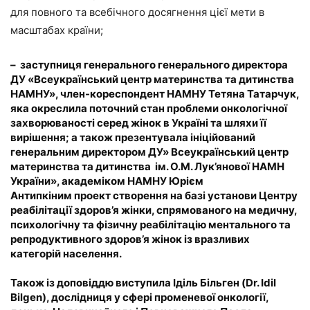
для повного та всебічного досягнення цієї мети в
масштабах країни;
– заступниця генерального генерального директора
ДУ «Всеукраїнський центр материнства та дитинства
НАМНУ», член-кореспондент НАМНУ
Тетяна Татарчук,
яка окреслила поточний стан проблеми онкологічної
захворюваності серед жінок в Україні та шляхи її
вирішення; а також презентувала ініційований
генеральним директором ДУ» Всеукраїнський центр
материнства та дитинства ім. О.М. Лук’янової НАМН
України», академіком НАМНУ
Юрієм
Антипкіним
проект створення на базі установи Центру
реабілітації здоров’я жінки, спрямованого на медичну,
психологічну та фізичну реабілітацію ментального та
репродуктивного здоров’я жінок із вразливих
категорій населення.
Також із доповіддю виступила
Іділь Більген
(Dr. Idil
Bilgen), дослідниця у сфері променевої онкології,