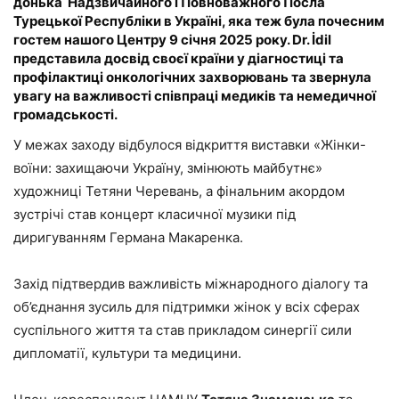
донька Надзвичайного і Повноважного Посла
Турецької Республіки в Україні, яка теж була почесним
гостем нашого Центру 9 січня 2025 року. Dr. İdil
представила досвід своєї країни у діагностиці та
профілактиці онкологічних захворювань та звернула
увагу на важливості співпраці медиків та немедичної
громадськості.
У межах заходу відбулося відкриття виставки «Жінки-
воїни: захищаючи Україну, змінюють майбутнє»
художниці Тетяни Черевань, а фінальним акордом
зустрічі став концерт класичної музики під
диригуванням Германа Макаренка.
Захід підтвердив важливість міжнародного діалогу та
об’єднання зусиль для підтримки жінок у всіх сферах
суспільного життя та став прикладом синергії сили
дипломатії, культури та медицини.