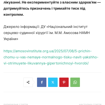
лікуванні. Не експериментуйте з власним здоров’ям —
дотримуйтесь призначень і тримайте тиск під
контролем.
Джерело інформації: ДУ «Національний інститут
серцево-судинної хірургії ім. М.М. Амосова НАМН
України»
https://amosovinstitute.org.ua/2025/07/08/5-prichin-
chomu-u-vas-nemaye-normalnogo-tisku-navit-yakshho-
vi-otrimuyete-likuvannya-gipertonichnoyi-hvorobi/
попередня стаття
наступна стаття