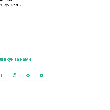
ональної
х наук України
лідкуй за нами