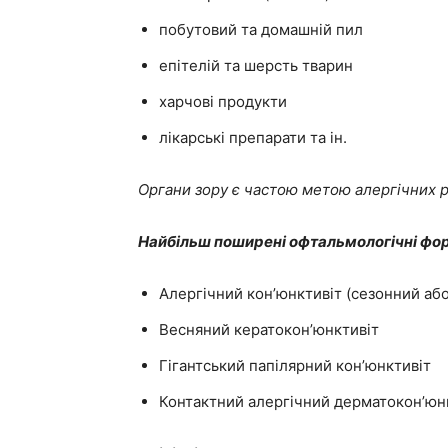
побутовий та домашній пил
епітелій та шерсть тварин
харчові продукти
лікарські препарати та ін.
Органи зору є частою метою алергічних р
Найбільш поширені офтальмологічні фор
Алергічний кон’юнктивіт (сезонний або
Весняний кератокон’юнктивіт
Гігантський папілярний кон’юнктивіт
Контактний алергічний дерматокон’юн