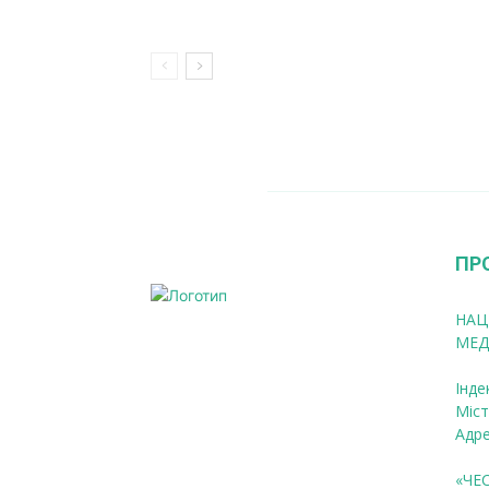
ПР
НАЦ
МЕД
Інде
Міст
Адре
«ЧЕ