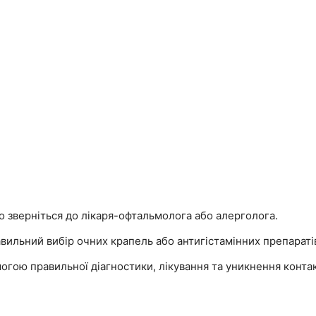
во зверніться до лікаря-офтальмолога або алерголога.
вильний вибір очних крапель або антигістамінних препарат
гою правильної діагностики, лікування та уникнення контак