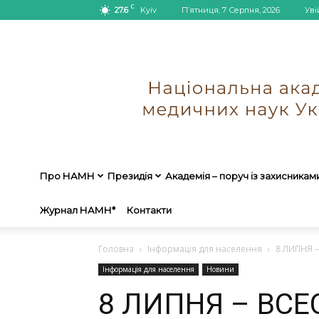
C
27.6
Kyiv
П’ятниця, 7 Серпня, 2026
Уві
Про НАМН
Президія
Академія – поруч із захисникам
Журнал НАМН*
Контакти
Головна
Інформація для населення
8 ЛИПНЯ 
Інформація для населення
Новини
8 ЛИПНЯ – ВСЕ