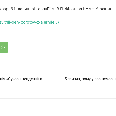
хвороб і тканинної терапії ім. В.П. Філатова НАМН України»
esvitnij-den-borotby-z-alerhiieiu/
ія «Сучасні тенденції в
5 причин, чому у вас немає 