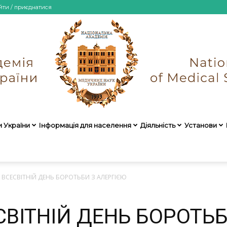
йти / приєднатися
и України
Інформація для населення
Діяльність
Установи
НАМН
– ВСЕСВІТНІЙ ДЕНЬ БОРОТЬБИ З АЛЕРГІЄЮ
СВІТНІЙ ДЕНЬ БОРОТЬ
України