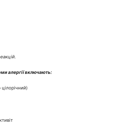
еакцій.
ми алергії включають:
 цілорічний)
ктивіт