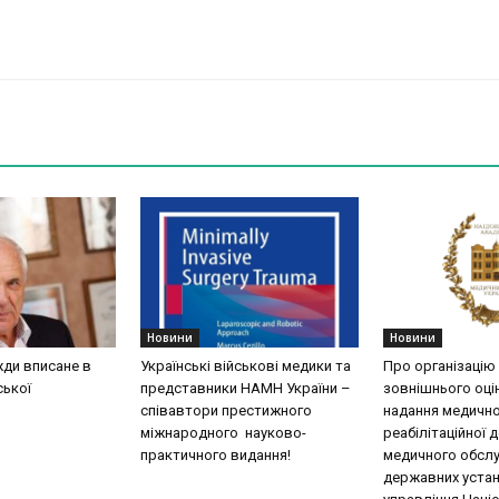
Новини
Новини
жди вписане в
Українські військові медики та
Про організацію
ської
представники НАМН України –
зовнішнього оці
співавтори престижного
надання медично
міжнародного науково-
реабілітаційної 
практичного видання!
медичного обслу
державних уста