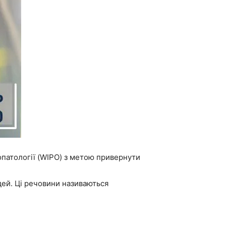
опатології (WIPO) з метою привернути
дей. Ці речовини називаються