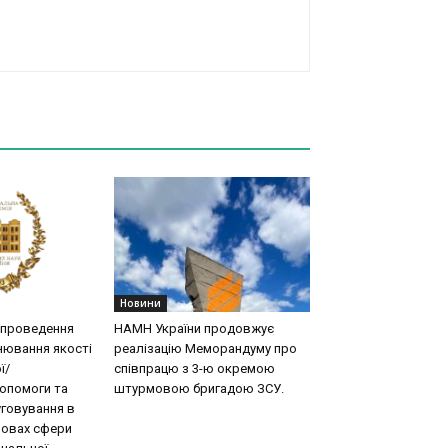
Новини
 проведення
НАМН України продовжує
нювання якості
реалізацію Меморандуму про
ї/
співпрацю з 3-ю окремою
допомоги та
штурмовою бригадою ЗСУ.
говування в
новах сфери