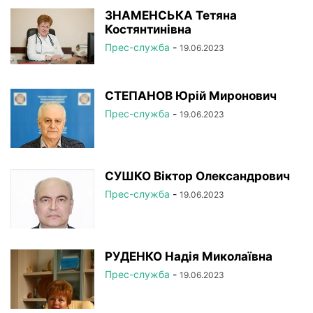
РЕЄСТР
СТАТУТНІ ДОКУМЕНТИ
УСТАНОВИ НАМН
ЗНАМЕНСЬКА Тетяна
Костянтинівна
ФОТОРЕПОРТАЖ
ЦІКАВІ ПРОФЕСІЙНІ ВИПАДКИ
Прес-служба
-
19.06.2023
ЧЛЕНИ-КОРЕСПОНДЕНТИ
СТЕПАНОВ Юрій Миронович
Прес-служба
-
19.06.2023
СУШКО Віктор Олександрович
Прес-служба
-
19.06.2023
РУДЕНКО Надія Миколаївна
Прес-служба
-
19.06.2023