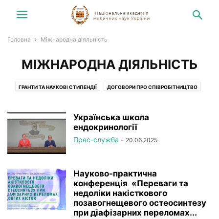
Головна
Міжнародна діяльність
МІЖНАРОДНА ДІЯЛЬНІСТЬ
ГРАНТИ ТА НАУКОВІ СТИПЕНДІЇ
ДОГОВОРИ ПРО СПІВРОБІТНИЦТВО
КОНГРЕСИ, СИМПОЗІУМИ, ЗУСТРІЧІ
ПІСЛЯДИПЛОМНА ПІДГОТОВКА
Українська школа
ендокринології
Прес-служба
-
20.06.2025
Науково-практична
конференція «Переваги та
недоліки накісткового
позавогнещевого остеосинтезу
при діафізарних переломах...