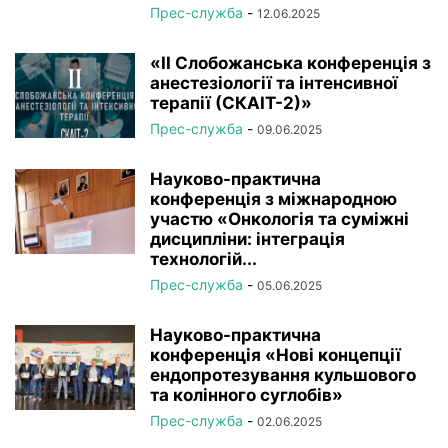
Прес-служба
-
12.06.2025
«ІІ Слобожанська конференція з
анестезіології та інтенсивної
терапії (СКАІТ-2)»
Прес-служба
-
09.06.2025
Науково-практична
конференція з міжнародною
участю «Онкологія та суміжні
дисципліни: інтеграція
технологій...
Прес-служба
-
05.06.2025
Науково-практична
конференція «Нові концепції
ендопротезування кульшового
та колінного суглобів»
Прес-служба
-
02.06.2025