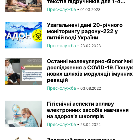
текстів підручників для 1-4...
Прес-служба
-
01.03.2023
Узагальнені дані 20-річного
моніторингу радону-222 у
питній воді України
Прес-служба
-
23.02.2023
Останні молекулярно-біологічні
дослідження з COVID-19. Пошук
нових шляхів модуляції імунних
реакцій
Прес-служба
-
03.08.2022
Гігієнічні аспекти впливу
електронних засобів навчання
на здоров’я школярів
Прес-служба
-
23.02.2022