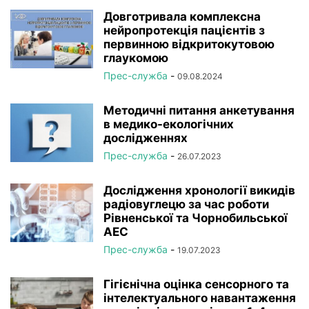
Довготривала комплексна
нейропротекція пацієнтів з
первинною відкритокутовою
глаукомою
Прес-служба
-
09.08.2024
Методичні питання анкетування
в медико-екологічних
дослідженнях
Прес-служба
-
26.07.2023
Дослідження хронології викидів
радіовуглецю за час роботи
Рівненської та Чорнобильської
АЕС
Прес-служба
-
19.07.2023
Гігієнічна оцінка сенсорного та
інтелектуального навантаження