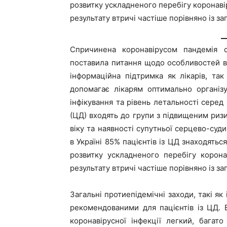
розвитку ускладненого перебігу коронаві
результату втричі частіше порівняно із за
Спричинена коронавірусом пандемія ст
поставила питання щодо особливостей вед
інформаційна підтримка як лікарів, так
допомагає лікарям оптимально організ
інфікування та рівень летальності серед 
(ЦД) входять до групи з підвищеним риз
віку та наявності супутньої серцево-суди
в Україні 85% пацієнтів із ЦД знаходятьс
розвитку ускладненого перебігу корона
результату втричі частіше порівняно із за
Загальні протиепідемічні заходи, такі як
рекомендованими для пацієнтів із ЦД. 
коронавірусної інфекції легкий, бага