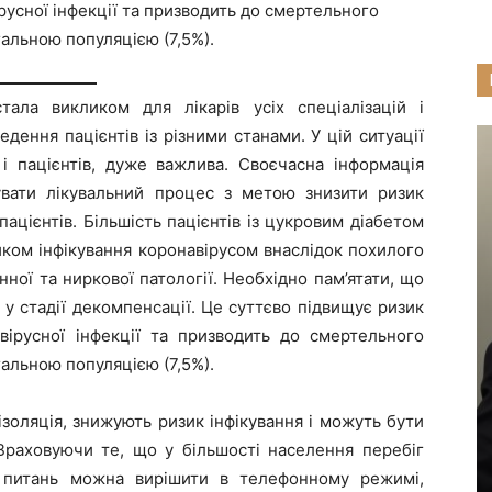
русної інфекції та призводить до смертельного
гальною популяцією (7,5%).
ала викликом для лікарів усіх спеціалізацій і
ення пацієнтів із різними станами. У цій ситуації
 і пацієнтів, дуже важлива. Своєчасна інформація
увати лікувальний процес з метою знизити ризик
пацієнтів. Більшість пацієнтів із цукровим діабетом
иком інфікування коронавірусом внаслідок похилого
нної та ниркової патології. Необхідно пам’ятати, що
я у стадії декомпенсації. Це суттєво підвищує ризик
вірусної інфекції та призводить до смертельного
гальною популяцією (7,5%).
 ізоляція, знижують ризик інфікування і можуть бути
Враховуючи те, що у більшості населення перебіг
то питань можна вирішити в телефонному режимі,