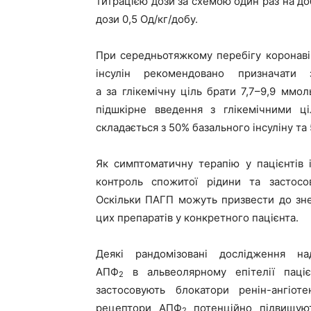
титрацією дози за схемою один раз на доб
дози 0,5 Од/кг/добу.
При середньотяжкому перебігу коронавір
інсулін рекомендовано призначати 
а за глікемічну ціль брати 7,7–9,9 ммо
підшкірне введення з глікемічними ці
складається з 50% базального інсуліну т
Як симптоматичну терапію у пацієнтів 
контроль спожитої рідини та застосо
Оскільки ПАГП можуть призвести до зне
цих препаратів у конкретного пацієнта.
Деякі рандомізовані дослідження н
АПФ
в альвеолярному епітелії пацієн
2
застосовують блокатори ренін-ангіоте
рецептори АПФ
потенційно підвищуют
2