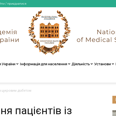
йти / приєднатися
и України
Інформація для населення
Діяльність
Установи
НАМН
із цукровим діабетом
ня пацієнтів із
України