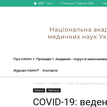
C
27.6
Kyiv
П’ятниця, 7 Серпня, 2026
Уві
Про НАМН
Президія
Академія – поруч із захисникам
Журнал НАМН*
Контакти
Головна
Новини
COVID-19: ведення пацієнтів 
Новини
Публікації
COVID-19: веден