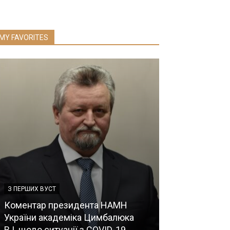
MY FAVORITES
З ПЕРШИХ ВУСТ
НОВИНИ
Коментар президента НАМН
України академіка Цимбалюка
Можливості ре
В.І. щодо ситуації з COVID-19
на постковід