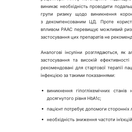
виникає необхідність проводити подальш
групи ризику щодо виникнення корона
з декомпенсованим ЦД. Проте користь 
впливом РААС перевищує можливий ризик
застосування цих препаратів не рекомен
Аналогові інсуліни розглядаються, як а
застосування та високій ефективності
рекомендовані для стартової терапії п
інфекцією за такими показаннями:
виникнення гіпоглікемічних станів 
досягнутого рівня HbA1c;
пацієнт потребує допомоги сторонніх 
необхідність зниження частоти ін’єкцій 