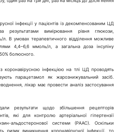
у, один раз на три дні, раз на місяць до досягнення
усної інфекції у пацієнтів із декомпенсованим ЦД
за результатами вимірювання рівня глюкози,
ль/л. В умовах терапевтичного відділення можливе
лями 4,4–6,6 ммоль/л, а загальна доза інсуліну
а 50% болюсного.
із коронавірусною інфекцією на тлі ЦД проводять
вують парацетамол як жарознижувальний засіб.
воднення, лікар має провести аналіз застосування
адали результати щодо збільшення рецепторів
тів, які для контролю артеріальної гіпертензії
нзин-альдостеронової системи (РААС). Оскільки
ь ризик виникнення коронавірусної інфекції, то