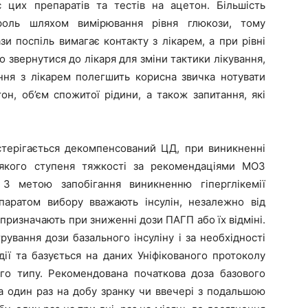
 цих препаратів та тестів на ацетон. Більшість
т­роль шляхом вимірювання рівня глюкози, тому
и поспіль вимагає контакту з лікарем, а при рівні
 звернутися до лікаря для зміни тактики лікування,
ння з лікарем полегшить корисна звичка нотувати
тон, об’єм спожитої рідини, а також запитання, які
стерігається декомпенсований ЦД, при виникненні
ь-якого ступеня тяжкості за рекомендаціями МОЗ
. З метою запобігання виникненню гіперглікемії
епаратом вибору вважають інсулін, незалежно від
 призначають при зниженні дози ПАГП або їх відміні.
ування дози базального інсуліну і за необхідності
дії та базується на даних Уніфікованого протоколу
о типу. Рекомендована початкова доза базового
ла один раз на добу зранку чи ввечері з подальшою