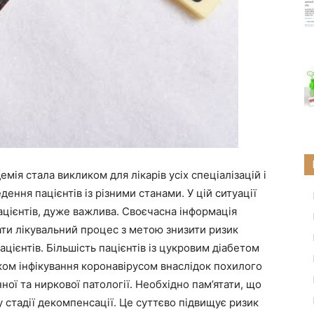
ія стала викликом для лікарів усіх спеціалізацій і
ння пацієнтів із різними станами. У цій ситуації
пацієнтів, дуже важлива. Своєчасна інформація
ти лікувальний процес з метою знизити ризик
ацієнтів. Більшість пацієнтів із цукровим діабетом
ком інфікування коронавірусом внаслідок похилого
ної та ниркової патології. Необхідно пам’ятати, що
 у стадії декомпенсації. Це суттєво підвищує ризик