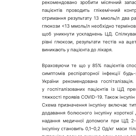
рекомендовано зробити місячний запас
пацієнтів проводить глікемічний кон
отримання результату 13 ммоль/л два раз
глюкози <13 ммоль/л необхідно терміново
щоб уникнути ускладнень ЦД. Спілкува
рівні глюкози, результати тестів на аце
виникають у пацієнта до лікаря.
Враховуючи те що у 85% пацієнтів спо
симптомів респіраторної інфекції буд
України рекомендована госпіталізація
у госпіталізованих пацієнтів із ЦД пр
тяжкості проявів COVID-19. Також інсулін
Схема призначення інсуліну включає титр
додавання болюсного інсуліну короткої 
надання медичної допомоги при ЦД 2-г
інсуліну
становить 0,1–0,2 Од/кг маси ті