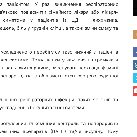
із пацієнтом. У разі виникнення респіраторних
’язково повідомити сімейного лікаря або лікаря-
ні симптоми у пацієнтів із ЦД — лихоманка,
ашель, біль у грудній клітці, а також зміни смаку та
а ускладненого перебігу суттєво нижчий у пацієнтів
ної системи. Тому пацієнту важливо підтримувати
нтроль вжитої рідини, виконувати нескладні фізичні
репаратів, які стабілізують стан серцево-судинної
д інших респіраторних інфекцій, таких як грип та
ускладнень з боку дихальної системи.
 регулярний глікемічний контроль та непереривне
кемічних препаратів (ПАГП) та/чи інсуліну. Тому