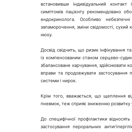
встановивши індивідуальний контакт 
симптомів пацієнту рекомендовано обов
ендокринолога. Особливо небезпеч
запаморочення, зміни свідомості, сухий к
нюху.
Досвід свідчить, що ризик інфікування т
із компенсованим станом серцево-судин
збалансоване харчування, здійснювати ко
вправи та продов­жувати застосування п
системи і нирок.
Крім того, вважається, що щеплення ві
пневмок, теж сприяє зниженню розвит­ку 
До специфічної профілактики відносять
застосування пероральних антигіперглі