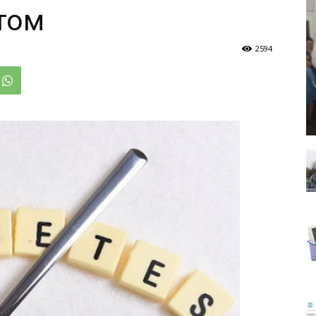
том
2594