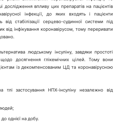
і дослідження впливу цих препаратів на пацієнтів
вірусної інфекції, до яких входять і пацієнти
від стабілізації серцево-судинної системи під
 від інфікування коронавірусом, тому переривати
довано.
льтернатива людському інсуліну, завдяки простоті
 щодо досягнення глікемічних цілей. Тому вони
ацієнтам із декомпенсованим ЦД та коронавірусною
на тлі застосування НПХ-інсуліну незалежно від
людей;
до однієї на добу.