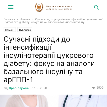
Головна
Новини
Сучасні підходи до інтенсифікації інсулінотерапії
цукрового діабету: фокус на аналоги базального інсуліну...
Новини
Публікації
Сучасні підходи до
інтенсифікації
інсулінотерапії цукрового
діабету: фокус на аналоги
базального інсуліну та
арГПП-1
2509
від
Прес-служба
-
17.08.2020