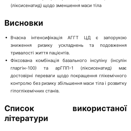
(ліксисенатид) щодо зменшення маси тіла
Висновки
Вчасна інтенсифікація АГГТ ЦД є запорукою
зниження ризику ускладнень та подовження
тривалості життя пацієнтів.
Фіксована комбінація базального інсуліну (інсулін
гларгін-100) та арГПП-1 (ліксисенатид) має
достовірні переваги щодо покращення глікемічного
контролю без ризику збільшення маси тіла і розвитку
гіпоглікемічних станів.
Список використаної
літератури