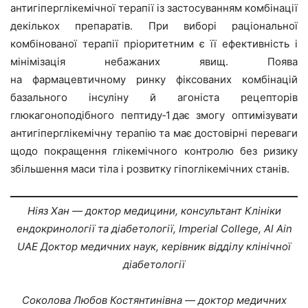
антигіперглікемічної терапії із застосуванням комбінації
декількох препаратів. При виборі раціональної
комбінованої терапії пріоритетним є її ефективність і
мінімізація небажаних явищ. Поява
на фармацевтичному ринку фіксованих комбінацій
базального інсуліну й агоніста рецепторів
глюкагоноподібного пептиду‑1 дає змогу оптимізувати
антигіперглікемічну терапію та має достовірні переваги
щодо покращення глікемічного контролю без ризику
збільшення маси тіла і розвитку гіпоглікемічних станів.
Ніяз Хан — доктор медицини, консультант Клініки
ендокринології та діабетології, Imperial College, Al Ain
UAE Доктор медичних наук, керівник відділу клінічної
діабетології
Соколова Любов Костянтинівна — доктор медичних