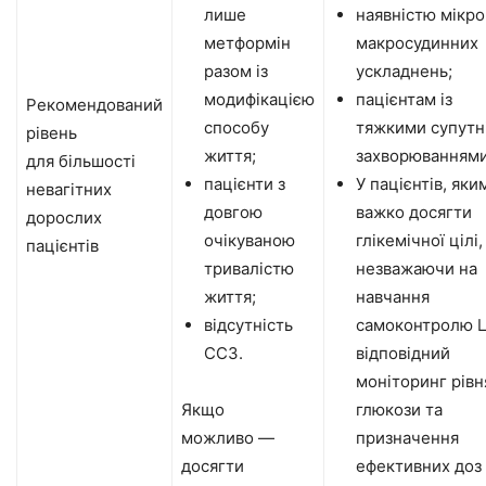
лише
наявністю мікро
метформін
макросудинних
разом із
ускладнень;
модифікацією
пацієнтам із
Рекомендований
способу
тяжкими супутн
рівень
життя;
захворюваннями
для більшості
пацієнти з
У пацієнтів, яки
невагітних
довгою
важко досягти
дорослих
очікуваною
глікемічної цілі,
пацієнтів
тривалістю
незважаючи на
життя;
навчання
відсутність
самоконтролю 
ССЗ.
відповідний
моніторинг рівн
Якщо
глюкози та
можливо —
призначення
досягти
ефективних доз