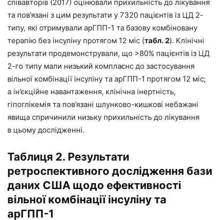
співавторів (2017) оцінювали прихильність до лікування
та пов’язані з цим результати у 7320 пацієнтів із ЦД 2-
типу, які отримували арГПП-1 та базову комбіновану
терапію без інсуліну протягом 12 міс (
табл. 2
). Клінічні
результати продемонстрували, що >80% пацієнтів із ЦД
2-го типу мали низький комплаєнс до застосування
вільної комбінації інсуліну та арГПП-1 протягом 12 міс;
а ін’єкційне навантаження, клінічна інертність,
гіпоглікемія та пов’язані шлунково-­кишкові небажані
явища спричинили низьку прихильність до лікування
в цьому дослідженні.
Таблиця 2. Результати
ретроспективного дослідження бази
даних США щодо ефективності
вільної комбінації інсуліну та
арГПП-1