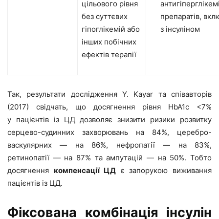
цільового рівня
антигіперглікем
без суттєвих
препаратів, вкл
гіпоглікемій або
з інсуліном
інших побічних
ефектів терапії
Так, результати дослідження Y. Kayar та співавторів
(2017) свідчать, що досягнення рівня HbA1c <7%
у пацієнтів із ЦД дозволяє знизити ризики розвитку
серцево-судинних захворювань на 84%, церебро-
васкулярних — на 86%, нефропатії — на 83%,
ретинопатії — на 87% та ампутацій — на 50%. Тобто
досягнення
компенсації ЦД
є запорукою виживання
пацієнтів із ЦД.
Фіксована комбінація інсулін