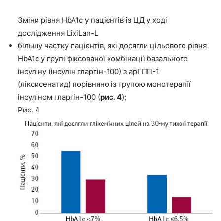
Зміни рівня HbA1c у пацієнтів із ЦД у ході
дослідження LixiLan-L
більшу частку пацієнтів, які досягли цільового рівня
HbA1c у групі фіксованої комбінації базального
інсуліну (інсулін гларгін-100) з арГПП-1
(ліксисенатид) порівняно із групою монотерапії
інсуліном гларгін-100 (
рис. 4
);
Рис. 4