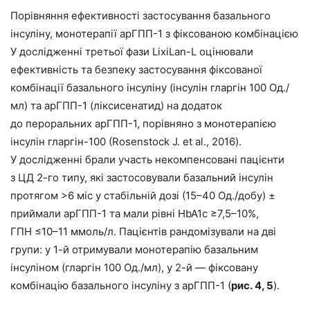
Порівняння ефективності застосування базального
інсуліну, монотерапії арГПП-1 з фіксованою комбінацією
У дослідженні третьої фази LixiLan-L оцінювали
ефективність та безпеку застосування фіксованої
комбінації базального інсуліну (інсулін гларгін 100 Од./
мл) та арГПП-1 (ліксисенатид) на додаток
до пероральних арГПП-1, порівняно з монотерапією
інсулін гларгін-100 (Rosenstock J. et al., 2016).
У дослідженні брали участь некомпенсовані пацієнти
з ЦД 2-го типу, які застосовували базальний інсулін
протягом >6 міс у стабільній дозі (15–40 Од./добу) ±
приймали арГПП-1 та мали рівні HbA1c ≥7,5–10%,
ГПН ≤10–11 ммоль/л. Пацієнтів рандомізували на дві
групи: у 1-й отримували монотерапію базальним
інсуліном (гларгін 100 Од./мл), у 2-й — фіксовану
комбінацію базального інсуліну з арГПП-1 (
рис. 4, 5
).