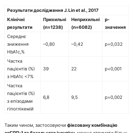
Результати дослідження J. Lin et al., 2017
Клінічні
Прихильні
Неприхильні
р-
результати
(n=1238)
(n=6082)
значення
Середнє
зниження
–0,80
–0,42
р=0,032
HbA1c,%
Частка
пацієнтів (%)
39
22
р<0,001
з HbA1c <7%
Частка
пацієнтів (%)
6,8
9,5
р=0,002
з епізодами
гіпоглікемій
Таким чином, застосовуючи
фіксовану комбінацію
арГПП-1 та базального інсуліну
, можна отримати більш