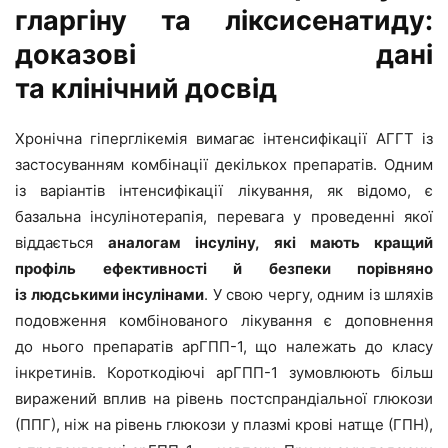
гларгіну та ліксисенатиду:
доказові дані
та клінічний досвід
Хронічна гіперглікемія вимагає інтенсифікації АГГТ із
застосуванням комбінації декількох препаратів. Одним
із варіантів інтенсифікації лікування, як відомо, є
базальна інсулінотерапія, перевага у проведенні якої
віддається
аналогам інсуліну,
які мають кращий
профіль ефективності й безпеки порівняно
із людськими інсулінами
. У свою чергу, одним із шляхів
подовження комбінованого лікування є доповнення
до нього препаратів арГПП-1, що належать до класу
інкретинів. Короткодіючі арГПП-1 зумовлюють більш
виражений вплив на рівень постспрандіальної глюкози
(ППГ), ніж на рівень глюкози у плазмі крові натще (ГПН),