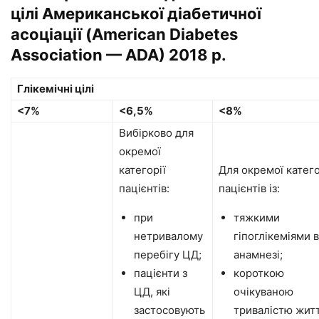
цілі Американської діабетичної
асоціації (American Diabetes
Association — ADA) 2018 р.
Глікемічні цілі
<7%
<6,5%
<8%
Вибірково для
окремої
категорії
Для окремої катего
пацієнтів:
пацієнтів із:
при
тяжкими
нетривалому
гіпоглікеміями в
перебігу ЦД;
анамнезі;
пацієнти з
короткою
ЦД, які
очікуваною
застосовують
тривалістю житт