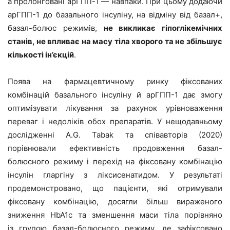
а пролонговані арГПП-1 — навпаки. При цьому додаючи
арГПП-1 до базального інсуліну, на відміну від базал+,
базал-болюс режимів,
не викликає гіпоглікемічних
станів, не впливає на масу тіла хворого та не збільшує
кількості ін’єкцій
.
Поява на фармацевтичному ринку фіксованих
комбінацій базального інсуліну й арГПП-1 дає змогу
оптимізувати лікування за рахунок урівноваження
переваг і недоліків обох препаратів. У нещодавньому
дослідженні A.G. Tabak та співавторів (2020)
порівнювали ефективність продовження базал-
болюсного режиму і перехід на фіксовану комбінацію
інсулін гларгіну з ліксисенатидом. У результаті
продемонстровано, що пацієнти, які отримували
фіксовану комбінацію, досягли більш вираженого
зниження HbA1c та зменшення маси тіла порівняно
із групою базал-болюсного режиму, де зафіксовано