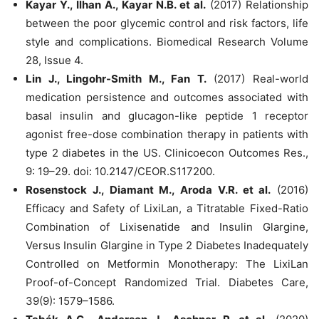
Kayar Y., Ilhan A., Kayar N.B. et al.
(2017) Relationship
between the poor glycemic control and risk factors, life
style and complications. Biomedical Research Volume
28, Issue 4.
Lin J., Lingohr-Smith M., Fan T.
(2017) Real-world
medication persistence and outcomes associated with
basal insulin and glucagon-like peptide 1 receptor
agonist free-dose combination therapy in patients with
type 2 diabetes in the US. Clinicoecon Outcomes Res.,
9: 19–29. doi: 10.2147/CEOR.S117200.
Rosenstock J., Diamant M., Aroda V.R. et al.
(2016)
Efficacy and Safety of LixiLan, a Titratable Fixed-Ratio
Combination of Lixisenatide and Insulin Glargine,
Versus Insulin Glargine in Type 2 Diabetes Inadequately
Controlled on Metformin Monotherapy: The LixiLan
Proof-of-Concept Randomized Trial. Diabetes Care,
39(9): 1579–1586.