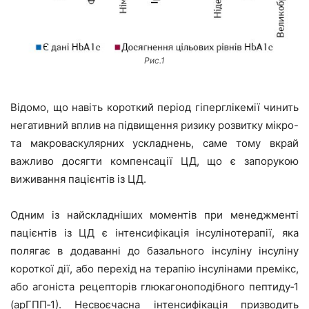
Рис.1
Відомо, що навіть короткий період гіперглікемії чинить
негативний вплив на підвищення ризику розвитку мікро-
та макроваскулярних ускладнень, саме тому вкрай
важливо досягти компенсації ЦД, що є запорукою
виживання пацієнтів із ЦД.
Одним із найскладніших моментів при менеджменті
пацієнтів із ЦД є інтенсифікація інсулінотерапії, яка
полягає в додаванні до базального інсуліну інсуліну
короткої дії, або перехід на терапію інсулінами премікс,
або агоніста рецепторів глюкагоноподібного пептиду‑1
(арГПП‑1). Несвоєчасна інтенсифікація призводить