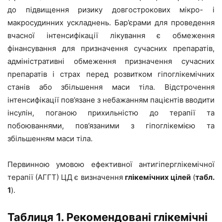
до підвищення ризику довгострокових мікро- і
макросудинних ускладнень. Бар’єрами для проведення
вчасної інтенсифікації лікування є обмеження
фінансування для призначення сучасних препаратів,
адміністративні обмеження призначення сучасних
препаратів і страх перед розвитком гіпоглікемічних
станів або збільшення маси тіла. Відстрочення
інтенсифікації пов’язане з небажанням пацієнтів вводити
інсулін, поганою прихильністю до терапії та
побоюваннями, пов’язаними з гіпоглікемією та
збільшенням маси тіла.
Первинною умовою ефективної антигіперглікемічної
терапії (АГГТ) ЦД є визначення
глікемічних цілей
(
табл.
1
).
Таблиця 1. Рекомендовані глікемічні