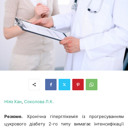
Ніяз Хан
,
Соколова Л.К.
Резюме.
Хронічна гіперглікемія із прогресуванням
цукрового діабету 2-го типу вимагає інтенсифікації