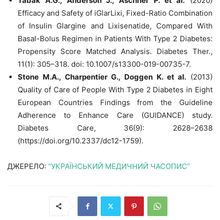
Tabák A.G., Anderson J., Aschner P. et al.
(2020)
Efficacy and Safety of iGlarLixi, Fixed-Ratio Combination
of Insulin Glargine and Lixisenatide, Compared With
Basal-Bolus Regimen in Patients With Type 2 Diabetes:
Propensity Score Matched Analysis. Diabetes Ther.,
11(1): 305–318. doi: 10.1007/s13300-019-00735-7.
Stone M.A., Charpentier G., Doggen K. et al.
(2013)
Quality of Care of People With Type 2 Diabetes in Eight
European Countries Findings from the Guideline
Adherence to Enhance Care (GUIDANCE) study.
Diabetes Care, 36(9): 2628–2638
(https://doi.org/10.2337/dc12-1759).
ДЖЕРЕЛО:
“УКРАЇНСЬКИЙ МЕДИЧНИЙ ЧАСОПИС”