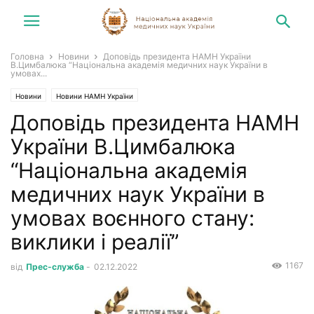
Головна
Новини
Доповідь президента НАМН України
В.Цимбалюка “Національна академія медичних наук України в
умовах...
Новини
Новини НАМН України
Доповідь президента НАМН
України В.Цимбалюка
“Національна академія
медичних наук України в
умовах воєнного стану:
виклики і реалії”
1167
від
Прес-служба
-
02.12.2022