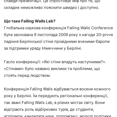
слайди презентації. Це спростовує міф про те, що
складне неможливо пояснити швидко і доступно.
Що таке Falling Walls Lab?
Глобальна наукова конференція Falling Walls Conference
була заснована 9 листопада 2009 року з нагоди 20-річчя
падіння Берлінської стіни провідними вченими Європи
за підтримки уряду Німеччини у Берліні.
Гасло конференції: «Які стіни впадуть наступними?».
«Стінами» було названо виклики та проблеми, що
стоять перед людством.
Конференція Falling Walls відбувається восени кожного
року у Берліні. Їм передують регіональні конференції,
так звані Falling Walls Lab, в різних містах світу. Вони
відіграють роль відбіркових турів, де студенти,
аспіранти, кандидати наук, підприємці, молоді політики,