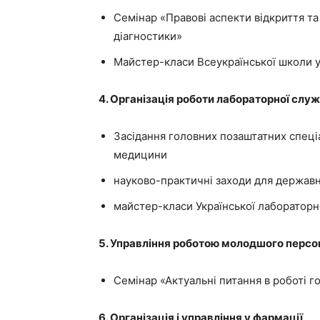
Семінар «Правові аспекти відкриття та 
діагностики»
Майстер-класи Всеукраїнської школи у
4. Організація роботи лабораторної слу
Засідання головних позаштатних спеці
медицини
науково-практичні заходи для державн
майстер-класи Української лабораторн
5. Управління роботою молодшого персо
Семінар «Актуальні питання в роботі г
6. Організація і управління у фармації