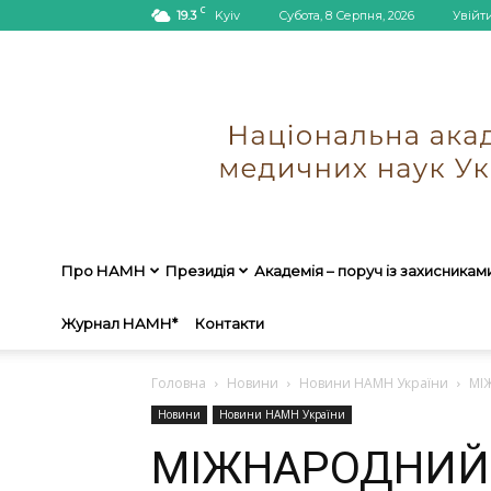
C
19.3
Kyiv
Субота, 8 Серпня, 2026
Увійт
Про НАМН
Президія
Академія – поруч із захисникам
Журнал НАМН*
Контакти
Головна
Новини
Новини НАМН України
МІ
Новини
Новини НАМН України
МІЖНАРОДНИЙ