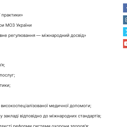
ї практики»
при МОЗ України
вне регулювання — міжнародний досвід»
’я;
послуг;
тики;
а високоспеціалізованої медичної допомоги;
 закладі відповідно до міжнародних стандартів;
тексті реформи системи охорони здоров'я;