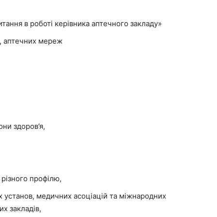
итання в роботі керівника аптечного закладу»
к, аптечних мереж
ни здоров’я,
 різного профілю,
 установ, медичних асоціацій та міжнародних
х закладів,