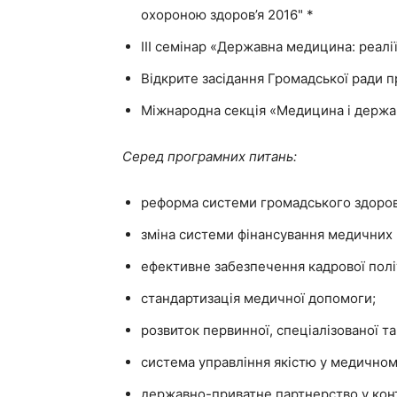
охороною здоров’я 2016" *
ІІІ семінар «Державна медицина: реалі
Відкрите засідання Громадської ради 
Міжнародна секція «Медицина і держа
Серед програмних питань:
реформа системи громадського здоров
зміна системи фінансування медичних 
ефективне забезпечення кадрової полі
стандартизація медичної допомоги;
розвиток первинної, спеціалізованої т
система управління якістю у медичному
державно-приватне партнерство у кон