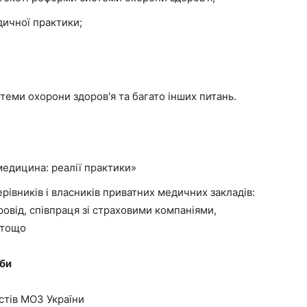
дичної практики;
еми охорони здоров'я та багато інших питань.
медицина: реалії практики»
керівників і власників приватних медичних закладів:
овід, співпраця зі страховими компаніями,
 тощо
жби
стів МОЗ України