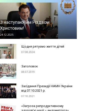
З наступаючим Різдвом
Христовим!
24.12.2025
Щодня рятуємо життя дітей
07.08.2024
Заголовок
08.07.2019
Засідання Президії НАМН України
від 07.10.2021 р.
07.10.2021
«Загроза репродуктивному
здоров’ю нації – ендометріоз»