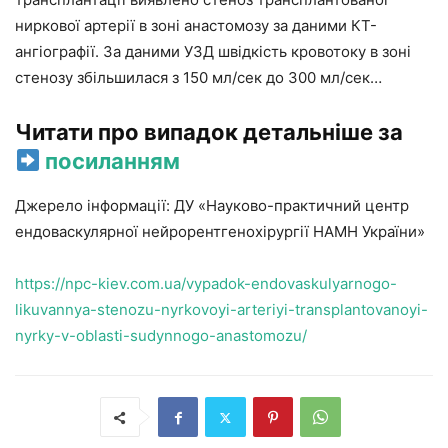
ниркової артерії в зоні анастомозу за даними КТ-
ангіографії. За даними УЗД швідкість кровотоку в зоні
стенозу збільшилася з 150 мл/сек до 300 мл/сек…
Читати про випадок детальніше за
посиланням
Джерело інформації: ДУ «Науково-практичний центр
ендоваскулярної нейрорентгенохірургії НАМН України»
https://npc-kiev.com.ua/vypadok-endovaskulyarnogo-
likuvannya-stenozu-nyrkovoyi-arteriyi-transplantovanoyi-
nyrky-v-oblasti-sudynnogo-anastomozu/