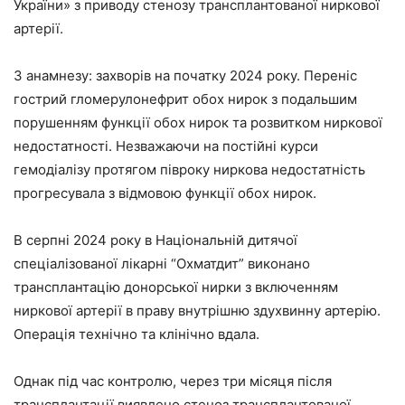
України» з приводу стенозу трансплантованої ниркової
артерії.
З анамнезу: захворів на початку 2024 року. Переніс
гострий гломерулонефрит обох нирок з подальшим
порушенням функції обох нирок та розвитком ниркової
недостатності. Незважаючи на постійні курси
гемодіалізу протягом півроку ниркова недостатність
прогресувала з відмовою функції обох нирок.
В серпні 2024 року в Національній дитячої
спеціалізованої лікарні “Охматдит” виконано
трансплантацію донорської нирки з включенням
ниркової артерії в праву внутрішню здухвинну артерію.
Операція технічно та клінічно вдала.
Однак під час контролю, через три місяця після
трансплантації виявлено стеноз трансплантованої