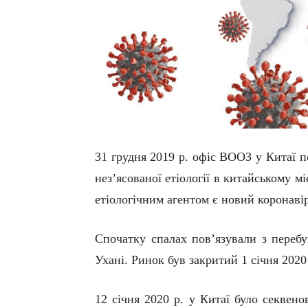
31 грудня 2019 р. офіс ВООЗ у Китаї 
нез’ясованої етіології в китайському мі
етіологічним агентом є новий коронав
Спочатку с
палах
пов’язували
з
переб
Ухані. Ринок був закритий 1 січня 2020
12 січня
2020 р. у
Китаї було секвено