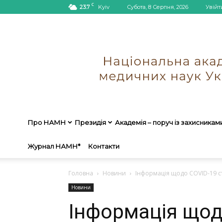
C
23.7
Kyiv
Субота, 8 Серпня, 2026
Увійт
Про НАМН
Президія
Академія – поруч із захисникам
Журнал НАМН*
Контакти
Головна
Новини
Інформація щодо COVID-19 ст
Новини
Інформація щод