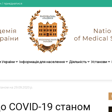
и / приєднатися
и України
Інформація для населення
Діяльність
Установи
НАМН
аном на 29.09.2020 р.
о COVID-19 станом
України