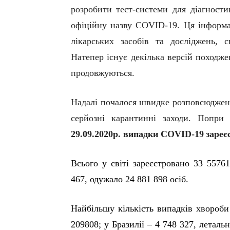
розробити
тест-системи
для діагностик
офіційну назву
COVID
-19
.
Ця інформа
лікарських засобів та досліджень, 
Натепер існує декілька версій походж
продовжуються.
Надалі почалося швидке розповсюдження
серйозні карантинні заходи. Попри
29.09.2020р. випадки
COVID
-19
зареє
Всього у світі зареєстровано 33 5576
467, одужало 24 881 898 осіб.
Найбільшу кількість випадків хвороби
209808; у Бразилії – 4 748 327, летальн