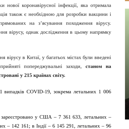
и нової коронавірусної інфекції, яка отримала
ція також є необхідною для розробки вакцини і
спрямованих на з’ясування походження вірусу.
ення вірусу, однак дослідження в цьому напрямку
 вірусу в Китаї, у багатьох містах були введені
 прийняті попереджувальні заходи,
станом на
стровані у 215 країнах світу.
11 випадків C
O
VID-19, зокрема летальних 1 006
 зареєстровано у США – 7 361 633, летальних –
их – 142 161; в Індії – 6 145 291, летальних – 96