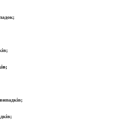
падок;
ів;
ів;
;
випадків;
дків;