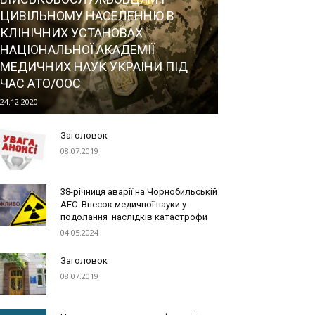
ЦИВІЛЬНОМУ НАСЕЛЕННЮ В
КЛІНІЧНИХ УСТАНОВАХ
НАЦІОНАЛЬНОЇ АКАДЕМІЇ
МЕДИЧНИХ НАУК УКРАЇНИ ПІД
ЧАС АТО/ООС
24.12.2020
Заголовок
08.07.2019
38-річниця аварії на Чорнобильській
АЕС. Внесок медичної науки у
подолання наслідків катастрофи
04.05.2024
Заголовок
08.07.2019