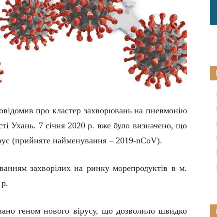
повідомив про кластер захворювань на пневмонію
сті Ухань. 7 січня 2020 р. вже було визначено, що
ірус (прийняте найменування –
2019-nCoV
).
уванням
захворілих
на
ринку морепродуктів
в м.
 р
.
вано геном нового вірусу, що дозволило швидко