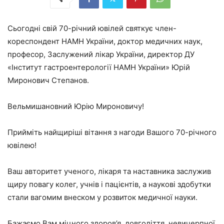
Сьогодні свій 70-річний ювілей святкує член-
кореспондент НАМН України, доктор медичних наук,
професор, Заслужений лікар України, директор ДУ
«Інститут гастроентерології НАМН України» Юрій
Миронович Степанов.
Вельмишановний Юрію Мироновичу!
Прийміть найщиріші вітання з нагоди Вашого 70-річного
ювілею!
Ваш авторитет ученого, лікаря та наставника заслужив
щиру повагу колег, учнів і пацієнтів, а наукові здобутки
стали вагомим внеском у розвиток медичної науки.
Бажаємо Вам міцного здоров’я, довголіття, невичерпної