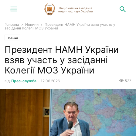
Головна
Новини
Президент НАМН України взяв участь у
засіданні Колегії МОЗ України
Новини
Президент НАМН України
взяв участь у засіданні
Колегії МОЗ України
677
від
Прес-служба
-
12.06.2026