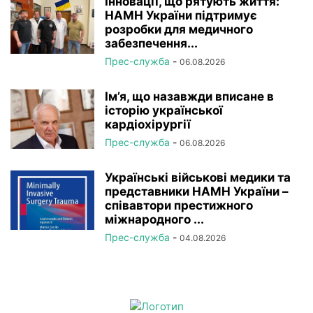
Інновації, що рятують життя:
НАМН України підтримує
розробки для медичного
забезпечення...
Прес-служба
-
06.08.2026
Ім’я, що назавжди вписане в
історію української
кардіохірургії
Прес-служба
-
06.08.2026
Українські військові медики та
представники НАМН України –
співавтори престижного
міжнародного ...
Прес-служба
-
04.08.2026