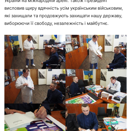
України на міжнародній арені. Також Президент
висловив щиру вдячність усім українським військовим,
які захищали та продовжують захищати нашу державу,
виборюючи її свободу, незалежність і майбутнє.