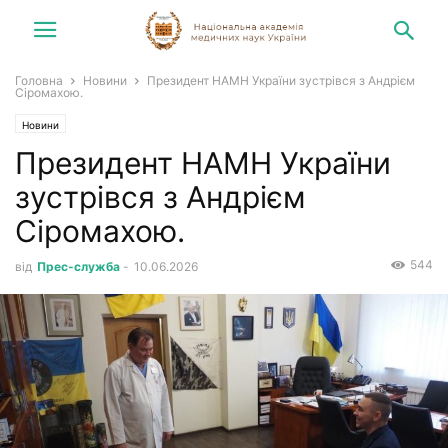
Головна
Новини
Президент НАМН України зустрівся з Андрієм
Сіромахою.
Новини
Президент НАМН України
зустрівся з Андрієм
Сіромахою.
544
від
Прес-служба
-
10.06.2026