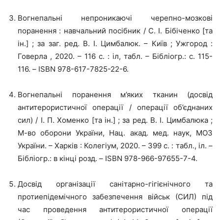
Вогнепальні непроникаючі черепно-мозкові
поранення : навчальний посібник / С. І. Бібіченко [та
ін.] ; за заг. ред. В. І. Цимбалюк. – Київ ; Ужгород :
Говерла , 2020. – 116 с. : іл, табл. – Бібліогр.: с. 115-
116. – ISBN 978-617-7825-22-6.
Вогнепальні поранення м’яких тканин (досвід
антитерористичної операції / операції об’єднаних
сил) / І. П. Хоменко [та ін.] ; за ред. В. І. Цимбалюка ;
М-во оборони України, Нац. акад. мед. наук, МОЗ
України. – Харків : Колегіум, 2020. – 399 с. : табл., іл. –
Бібліогр.: в кінці розд. – ISBN 978-966-97655-7-4.
Досвід організації санітарно-гігієнічного та
протиепідемічного забезпечення військ (СИЛ) під
час проведення антитерористичної операції