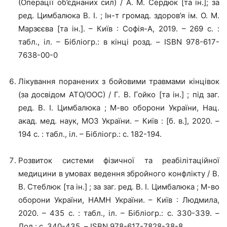
(Операції об’єднаних сил) / А. М. Сердюк [та ін.]; за
ред. Цимбалюка В. І. ; Ін-т громад. здоров’я ім. О. М.
Марзєєва [та ін.]. – Київ : Софія-А, 2019. – 269 с. :
табл., іл. – Бібліогр.: в кінці розд. – ISBN 978-617-
7638-00-0
Лікування поранених з бойовими травмами кінцівок
(за досвідом АТО/ООС) / Г. В. Гойко [та ін.] ; під заг.
ред. В. І. Цимбалюка ; М-во оборони України, Нац.
акад. мед. наук, МОЗ України. – Київ : [б. в.], 2020. –
194 с. : табл., іл. – Бібліогр.: с. 182-194.
Розвиток системи фізичної та реабілітаційної
медицини в умовах ведення збройного конфлікту / В.
В. Стеблюк [та ін.] ; за заг. ред. В. І. Цимбалюка ; М-во
оборони України, НАМН України. – Київ : Людмила,
2020. – 435 с. : табл., іл. – Бібліогр.: с. 330-339. –
Дод.: с. 340-435. – ISBN 978-617-7828-38-8.