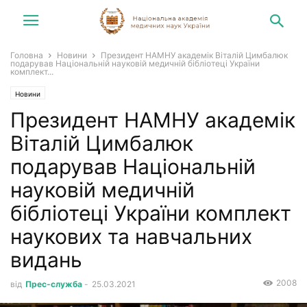
Головна
Новини
Президент НАМНУ академік Віталій Цимбалюк
подарував Національній науковій медичній бібліотеці України
комплект...
Новини
Президент НАМНУ академік
Віталій Цимбалюк
подарував Національній
науковій медичній
бібліотеці України комплект
наукових та навчальних
видань
2008
від
Прес-служба
-
25.03.2021