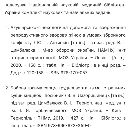
подарував Національній науковій медичній бібліотеці
України комплект наукових та навчальних видань:
Акушерсько-гінекологічна допомога та збереження
репродуктивного здоров’я жінок в умовах збройного
конфлікту / Ю. Г. Антипкін [та ін.] ; за заг. ред. В. І.
Цимбалюка ; М-во оборони України, НАМНУ, Ін-т
оториноларингології, МОЗ України. – Львів : [б. в.],
2020. – 158 с. : табл., іл. – Бібліогр.: в кінці розд. –
Дод.: с. 120-158. – ISBN 978-179-057
Бойова травма серця, грудної аорти та магістральних
судин кінцівок : посібник / В. В. Лазоришинець [та ін.];
під заг. ред. Цимбалюка В. І. ; Терноп. нац. мед. ун-т
ім. І. Я. Горбачевського МОЗ України. – Київ ;
Тернопіль : ТНМУ, 2019. – 427 с. : іл. – Бібліогр.: в
кінці глав. – ISBN 978-966-673-359-0.