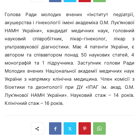
Голова Ради молодих вчених «Інститут педіатрії,
акушерства і гінекології імені академіка О.М. Лук’янової
НАМН України», кандидат медичних наук, головний
науковий співробітник, лікар-гінеколог, лікар з
ультразвукової діагностики. Має 4 патенти України, є
автором та співавтором понад 50 наукових статей, 4
монографій та 1 підручника. Заступник голови Ради
Молодих вчених Національної академії медичних наук
України з напрямку клінічна медицина. Член комісії з
біоетики та деонтології при ДУ «ІПАГ ім. акад. О.М.
Лук’янової НАМН України». Науковий стаж – 14 років.
Клінічний стаж – 16 років.