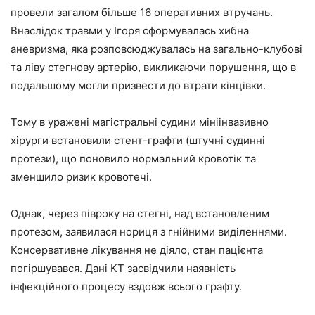
провели загалом більше 16 оперативних втручань.
Внаслідок травми у Ігоря сформувалась хибна
аневризма, яка розповсюджувалась на загально-клубові
та ліву стегнову артерію, викликаючи порушення, що в
подальшому могли призвести до втрати кінцівки.
Тому в уражені магістральні судини мініінвазивно
хірурги встановили стент-графти (штучні судинні
протези), що поновило нормальний кровотік та
зменшило ризик кровотечі.
Однак, через півроку на стегні, над встановленим
протезом, заявилася нориця з гнійними виділеннями.
Консервативне лікування не діяло, стан пацієнта
погіршувався. Дані КТ засвідчили наявність
інфекційного процесу вздовж всього графту.