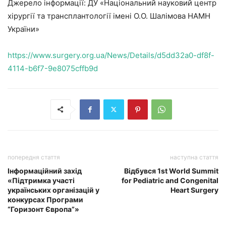
Джерело інформації: ДУ «Національний науковий центр
хірургії та трансплантології імені О.О. Шалімова НАМН
України»
https://www.surgery.org.ua/News/Details/d5dd32a0-df8f-
4114-b6f7-9e8075cffb9d
попередня стаття
наступна стаття
Інформаційний захід
Відбувся 1st World Summit
«Підтримка участі
for Pediatric and Congenital
українських організацій у
Heart Surgery
конкурсах Програми
“Горизонт Європа”»