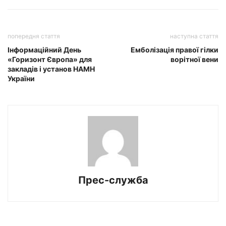
попередня стаття
наступна стаття
Інформаційний День
Емболізація правої гілки
«Горизонт Європа» для
ворітної вени
закладів і установ НАМН
України
Прес-служба