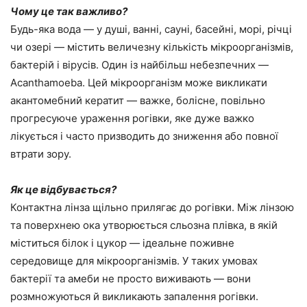
Чому це так важливо?
Будь-яка вода — у душі, ванні, сауні, басейні, морі, річці
чи озері — містить величезну кількість мікроорганізмів,
бактерій і вірусів. Один із найбільш небезпечних —
Acanthamoeba. Цей мікроорганізм може викликати
акантомебний кератит — важке, болісне, повільно
прогресуюче ураження рогівки, яке дуже важко
лікується і часто призводить до зниження або повної
втрати зору.
Як це відбувається?
Контактна лінза щільно прилягає до рогівки. Між лінзою
та поверхнею ока утворюється сльозна плівка, в якій
міститься білок і цукор — ідеальне поживне
середовище для мікроорганізмів. У таких умовах
бактерії та амеби не просто виживають — вони
розмножуються й викликають запалення рогівки.