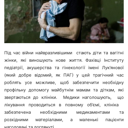
Під час війни найвразливішими стають діти та вагітні
жінки, які виношують нове життя. Фахівці Інституту
педіатрії, акушерства та гінекології імені Лук’янової
(який добре відомий, як ПАГ) у цей трагічний час
роблять усе можливе, щоб забезпечити необхідну
профільну допомогу майбутнім мамам та діткам, які
звертаються до клініки. Медики наголошують, що
лікування проводиться в повному об’ємі, клініка
забезпечена необхідними медикаментами та
розхідними матеріалами, а маленькі пацієнти
нагодовані та доглянуті.