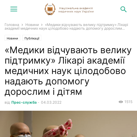
Головна
Новини
«Медики відчувають велику підтримку» Лікарі
академії медичних наук цілодобово надають допомогу дорослим...
Новини
Публікації
«Медики відчувають велику
підтримку» Лікарі академії
медичних наук цілодобово
надають допомогу
дорослим і дітям
1515
від
Прес-служба
-
04.03.2022