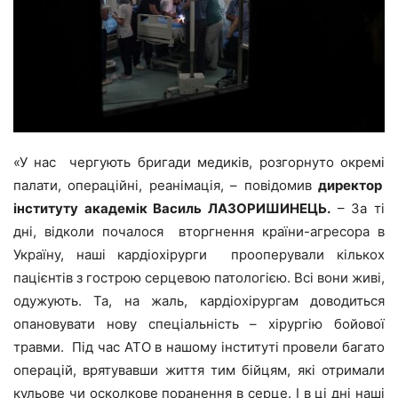
«У нас чергують бригади медиків, розгорнуто окремі
палати, операційні, реанімація, – повідомив
директор
інституту академік Василь ЛАЗОРИШИНЕЦЬ.
– За ті
дні, відколи почалося вторгнення країни-агресора в
Україну, наші кардіохірурги прооперували кількох
пацієнтів з гострою серцевою патологією. Всі вони живі,
одужують. Та, на жаль, кардіохірургам доводиться
опановувати нову спеціальність – хірургію бойової
травми. Під час АТО в нашому інституті провели багато
операцій, врятувавши життя тим бійцям, які отримали
кульове чи осколкове поранення в серце. І в ці дні наші