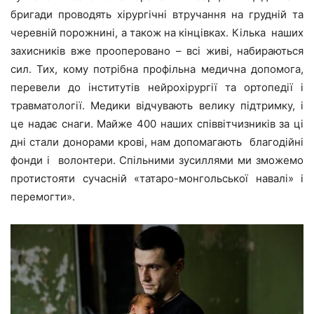
бригади проводять хірургічні втручання на грудній та
черевній порожнині, а також на кінцівках. Кілька наших
захисників вже прооперовано – всі живі, набираються
сил. Тих, кому потрібна профільна медична допомога,
перевели до інститутів нейрохірургії та ортопедії і
травматології. Медики відчувають велику підтримку, і
це надає снаги. Майже 400 наших співвітчизників за ці
дні стали донорами крові, нам допомагають благодійні
фонди і волонтери. Спільними зусиллями ми зможемо
протистояти сучасній «татаро-монгольської навалі» і
перемогти».