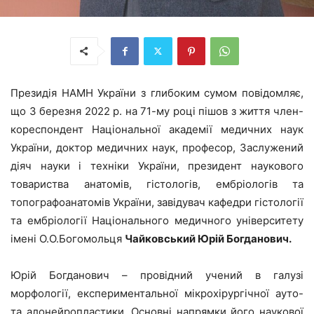
Президія НАМН України з глибоким сумом повідомляє,
що 3 березня 2022 р. на 71-му році пішов з життя член-
кореспондент Національної академії медичних наук
України, доктор медичних наук, професор, Заслужений
діяч науки і техніки України, президент наукового
товариства анатомів, гістологів, ембріологів та
топографоанатомів України, завідувач кафедри гістології
та ембріології Національного медичного університету
імені О.О.Богомольця
Чайковський
Юрій Богданович.
Юрій Богданович – провідний учений в галузі
морфології, експериментальної мікрохірургічної ауто-
та алонейропластики. Основні напрямки його наукової