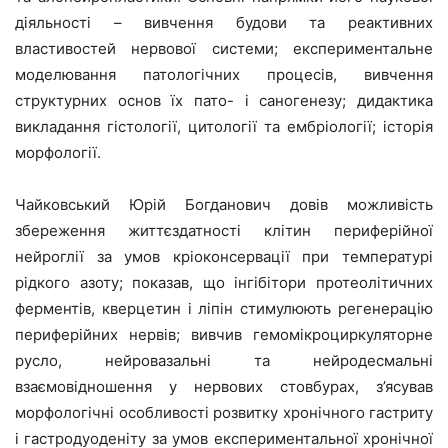
діяльності – вивчення будови та реактивних
властивостей нервової системи; експериментальне
моделювання патологічних процесів, вивчення
структурних основ їх пато- і саногенезу; дидактика
викладання гістології, цитології та ембріології; історія
морфології.
Чайковський Юрій Богданович довів можливість
збереження життєздатності клітин периферійної
нейроглії за умов кріоконсервації при температурі
рідкого азоту; показав, що інгібітори протеолітичних
ферментів, кверцетин і ліпін стимулюють регенерацію
периферійних нервів; вивчив гемомікроциркуляторне
русло, нейровазальні та нейродесмальні
взаємовідношення у нервових стовбурах, з’ясував
морфологічні особливості розвитку хронічного гастриту
і гастродуоденіту за умов експериментальної хронічної