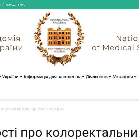
и / приєднатися
и України
Інформація для населення
Діяльність
Установи
НАМН
ізнаності про колоректальний рак
ості про колоректальни
України