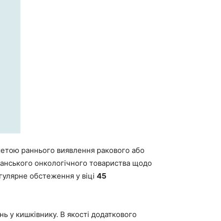
етою раннього виявлення ракового або
канського онкологічного товариства щодо
гулярне обстеження у віці
45
ень у кишківнику. В якості додаткового