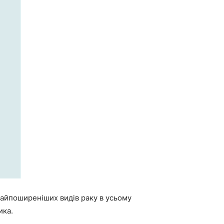
айпоширеніших видів раку в усьому
ика.