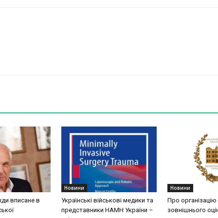
Новини
Новини
жди вписане в
Українські військові медики та
Про організацію
ської
представники НАМН України –
зовнішнього оці