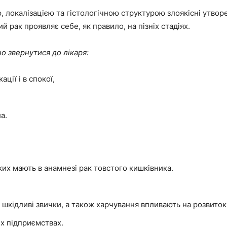
, локалізацією та гістологічною структурою злоякісні утворен
 рак проявляє себе, як правило, на пізніх стадіях.
о звернутися до лікаря:
ції і в спокої,
а.
ких мають в анамнезі рак товстого кишківника.
і шкідливі звички, а також харчування впливають на розвито
их підприємствах.