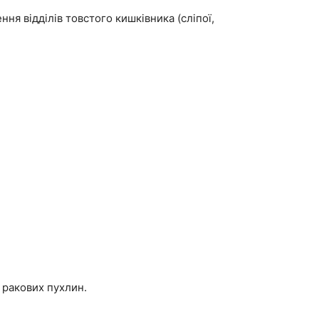
ня відділів товстого кишківника (сліпої,
к ракових пухлин.