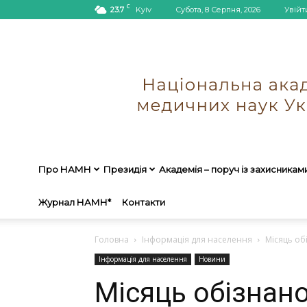
C
23.7
Kyiv
Субота, 8 Серпня, 2026
Увійт
Про НАМН
Президія
Академія – поруч із захисникам
Журнал НАМН*
Контакти
Головна
Інформація для населення
Місяць об
Інформація для населення
Новини
Місяць обізнан