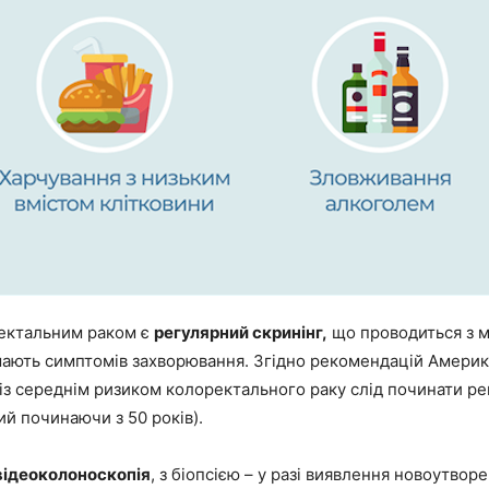
ректальним раком є
регулярний скринінг,
що проводиться з м
 мають симптомів захворювання. Згідно рекомендацій Амери
із середнім ризиком колоректального раку слід починати ре
й починаючи з 50 років).
відеоколоноскопія
, з біопсією – у разі виявлення новоутвор