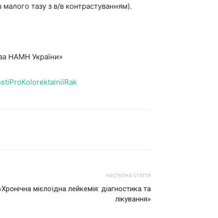
в малого тазу з в/в контрастуванням).
ова НАМН України»
tiProKolorektalniiRak
наступна стаття
Хронічна мієлоїдна лейкемія: діагностика та
лікування»