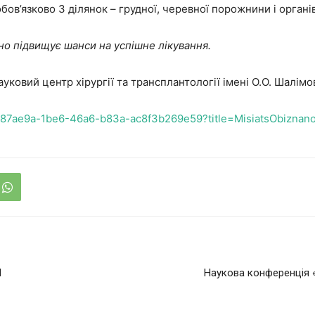
бов’язково 3 ділянок – грудної, черевної порожнини і органі
но підвищує шанси на успішне лікування.
уковий центр хірургії та трансплантології імені О.О. Шалім
f287ae9a-1be6-46a6-b83a-ac8f3b269e59?title=MisiatsObiznanos
М
Наукова конференція «