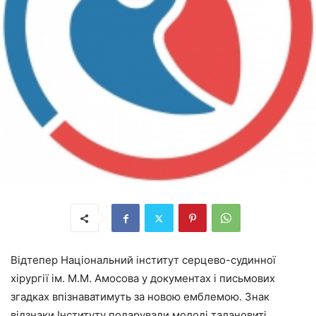
Відтепер Національний інститут серцево-судинної
хірургії ім. М.М. Амосова у документах і письмових
згадках впізнаватимуть за новою емблемою. Знак
відзнаки Інституту подарували молоді талановиті