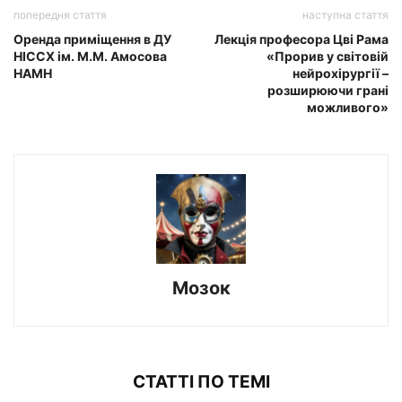
попередня стаття
наступна стаття
Оренда приміщення в ДУ
Лекція професора Цві Рама
НІССХ ім. М.М. Амосова
«Прорив у світовій
НАМН
нейрохірургії –
розширюючи грані
можливого»
Мозок
СТАТТІ ПО ТЕМІ