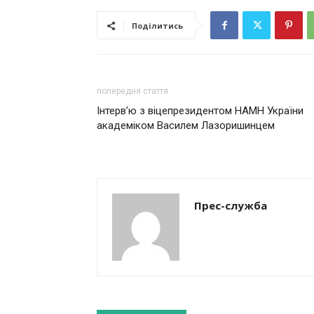
Поділитись
попередня стаття
Інтерв’ю з віцепрезидентом НАМН України
академіком Василем Лазоришинцем
Прес-служба