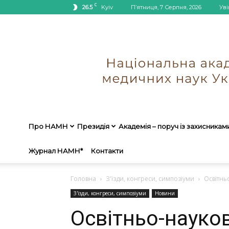
C
26.5
Kyiv
П’ятниця, 7 Серпня, 2026
Уві
Про НАМН
Президія
Академія – поруч із захисникам
Журнал НАМН*
Контакти
Головна
З'їзди, конгреси, симпозіуми
Освітнь
З'їзди, конгреси, симпозіуми
Новини
Освітньо-науков