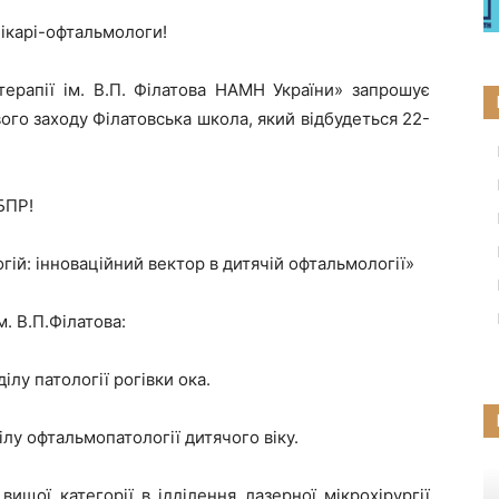
ікарі-офтальмологи!
терапії ім. В.П. Філатова НАМН України» запрошує
ого заходу Філатовська школа, який відбудеться 22-
БПР!
гій: інноваційний вектор в дитячій офтальмології»
м. В.П.Філатова:
ділу патології рогівки ока.
ділу офтальмопатології дитячого віку.
 вищої категорії в ідділення лазерної мікрохірургії