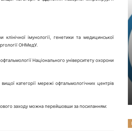
ри клінічної імунології, генетики та медицинської
лергології ОНМедУ.
и офтальмології Національного університету охорони
ог вищої категорії мережі офтальмологічних центрів
кового заходу можна перейшовши за посиланням: