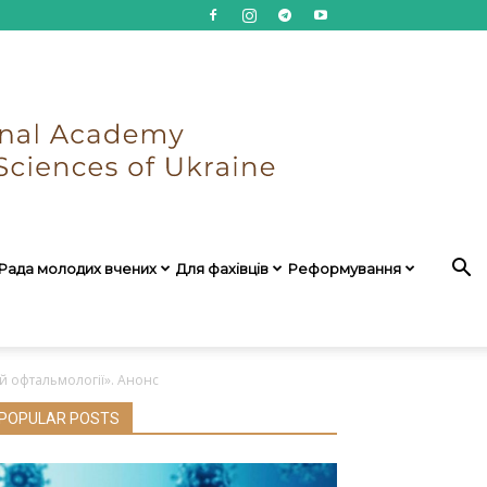
Рада молодих вчених
Для фахівців
Реформування
ій офтальмології». Анонс
POPULAR POSTS