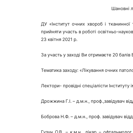
Шановні л
ДУ «Інститут очних хвороб і тканинної 
прийняти участь в роботі освітньо-науков
23 квітня 2021 р.
За участь у заході Ви отримаєте 20 балів 
Тематика заходу: «Лікування очних патоло
Лектори- провідні спеціалісти Інституту і
Дрожжина Г.І. – д.м.н., проф.,завідувач від
Боброва Н.Ф. – д.м.н., проф. завідувач від
Гузун О.В. – к.м.н., лікар – офтальмолог