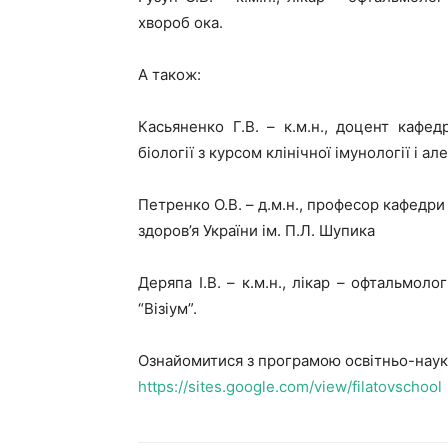
хвороб ока.
А також:
Касьяненко Г.В. – к.м.н., доцент кафед
біології з курсом клінічної імунології і а
Петренко О.В. – д.м.н., професор кафедр
здоров’я України ім. П.Л. Шупика
Деряпа І.В. – к.м.н., лікар – офтальмол
“Візіум”.
Ознайомитися з програмою освітньо-нау
https
://
sites
.
google
.
com
/
view
/
filatovschool