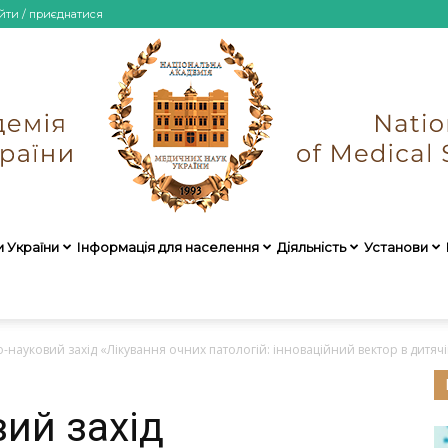
йти / приєднатися
и України
Інформація для населення
Діяльність
Установи
НАМН
о-науковий захід «Лікування очних патологій: інноваційний вектор в дитяч
ий захід
України