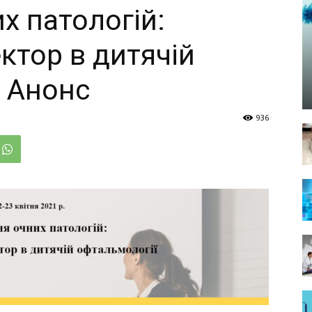
х патологій:
ктор в дитячій
. Анонс
936