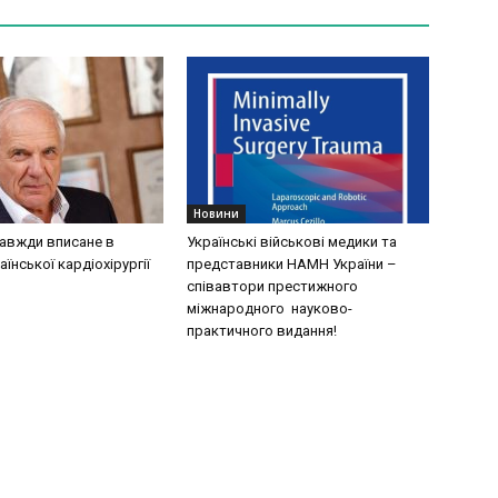
Новини
завжди вписане в
Українські військові медики та
аїнської кардіохірургії
представники НАМН України –
співавтори престижного
міжнародного науково-
практичного видання!