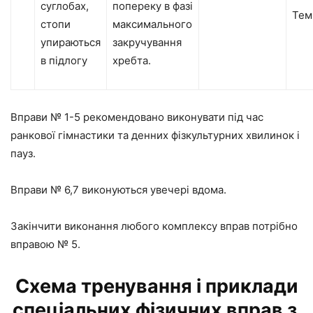
суглобах,
попереку в фазі
Тем
стопи
максимального
упираються
закручування
в підлогу
хребта.
Вправи № 1-5 рекомендовано виконувати під час
ранкової гімнастики та денних фізкультурних хвилинок і
пауз.
Вправи № 6,7 виконуються увечері вдома.
Закінчити виконання любого комплексу вправ потрібно
вправою № 5.
Схема
тренування
і приклади
спеціальних фізичних вправ з