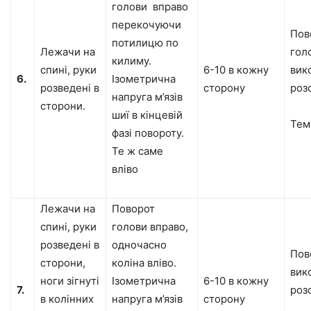
голови вправо
перекочуючи
Пов
потилицю по
Лежачи на
гол
килиму.
спині, руки
6-10 в кожну
вик
6.
Ізометрична
розведені в
сторону
роз
напруга м’язів
сторони.
шиї в кінцевій
Тем
фазі повороту.
Те ж саме
вліво
Лежачи на
Поворот
спині, руки
голови вправо,
розведені в
одночасно
Пов
сторони,
коліна вліво.
вик
ноги зігнуті
Ізометрична
6-10 в кожну
7.
роз
в колінних
напруга м’язів
сторону