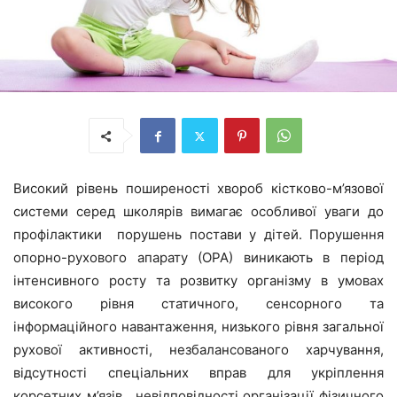
Високий рівень поширеності хвороб кістково-м’язової
системи серед школярів вимагає особливої уваги до
профілактики порушень постави у дітей. Порушення
опорно-рухового апарату (ОРА) виникають в період
інтенсивного росту та розвитку організму в умовах
високого рівня статичного, сенсорного та
інформаційного навантаження, низького рівня загальної
рухової активності, незбалансованого харчування,
відсутності спеціальних вправ для укріплення
корсетних м’язів, невідповідності організації фізичного