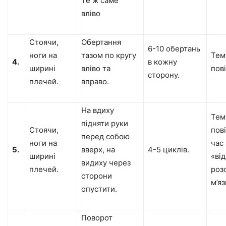
Те ж саме
вліво
Стоячи,
Обертання
6-10 обертань
ноги на
тазом по кругу
Тем
4.
в кожну
ширині
вліво та
пов
сторону.
плечей.
вправо.
На вдиху
Тем
підняти руки
Стоячи,
пов
перед собою
ноги на
час
5.
вверх, на
4-5 циклів.
ширині
«ві
видиху через
плечей.
роз
сторони
м’яз
опустити.
Поворот