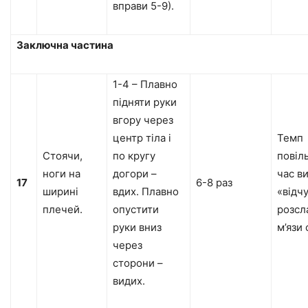
вправи 5-9).
Заключна частина
1-4 – Плавно
підняти руки
вгору через
центр тіла і
Темп
Стоячи,
по кругу
повіл
ноги на
догори –
час в
17
6-8 раз
ширині
вдих. Плавно
«відчу
плечей.
опустити
розсл
руки вниз
м’язи 
через
сторони –
видих.