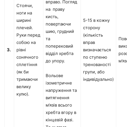
вправо. Погляд
Стоячи,
на праву
ноги на
кисть,
ширині
5-15 в кожну
повертаючи
плечей.
сторону
шию, грудний
Руки перед
(кількість
та
Пов
собою на
вправ
поперековий
вик
3.
рівні
визначається
відділ хребта
роз
сонячного
по ступеню
до упору.
м’яз
сплетіння
тренованості
(як би
групи, або
Вольове
тримаючи
індивідуально)
ізометричне
велику
напруження та
кулю).
витягнення
м’язів всього
хребта вгору в
кінцевій фазі.