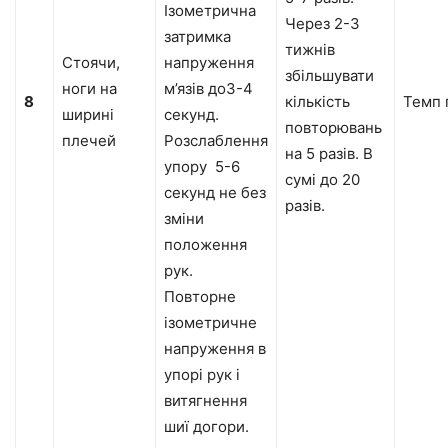
Ізометрична
Через 2-3
затримка
тижнів
Стоячи,
напруження
збільшувати
ноги на
м’язів до3-4
8
кількість
Темп 
ширині
секунд.
повторювань
плечей
Розслаблення
на 5 разів. В
упору 5-6
сумі до 20
секунд не без
разів.
зміни
положення
рук.
Повторне
ізометричне
напруження в
упорі рук і
витягнення
шиї догори.