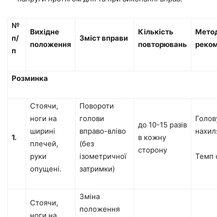
№
Вихідне
Кількість
Метод
п/
Зміст вправи
положення
повторювань
реком
п
Розминка
Стоячи,
Повороти
ноги на
голови
Голов
до 10-15 разів
ширині
вправо-вліво
нахил
1.
в кожну
плечей,
(без
сторону
руки
ізометричної
Темп 
опущені.
затримки)
Зміна
Стоячи,
положення
ноги на