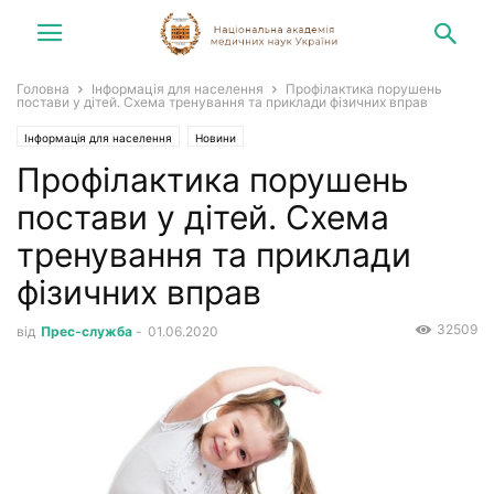
Головна
Інформація для населення
Профілактика порушень
постави у дітей. Схема тренування та приклади фізичних вправ
Інформація для населення
Новини
Профілактика порушень
постави у дітей. Схема
тренування та приклади
фізичних вправ
32509
від
Прес-служба
-
01.06.2020