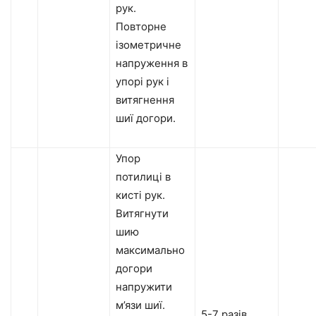
рук.
Повторне
ізометричне
напруження в
упорі рук і
витягнення
шиї догори.
Упор
потилиці в
кисті рук.
Витягнути
шию
максимально
догори
напружити
м’язи шиї.
5-7 разів.