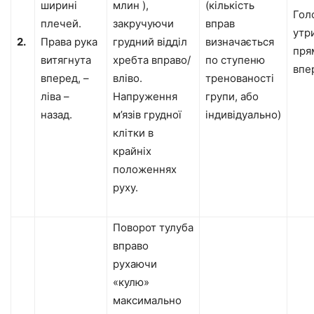
ширині
млин ),
(кількість
Гол
плечей.
закручуючи
вправ
утр
2.
Права рука
грудний відділ
визначається
пря
витягнута
хребта вправо/
по ступеню
впе
вперед, –
вліво.
тренованості
ліва –
Напруження
групи, або
назад.
м’язів грудної
індивідуально)
клітки в
крайніх
положеннях
руху.
Поворот тулуба
вправо
рухаючи
«кулю»
максимально