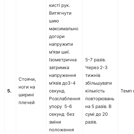
кисті рук.
Витягнути
шию
максимально
догори
напружити
м’язи шиї.
Ізометрична
5-7 разів.
затримка
Через 2-3
напруження
тижнів
Стоячи,
м’язів до3-4
збільшувати
ноги на
5.
секунд.
кількість
Темп 
ширині
Розслаблення
повторювань
плечей
упору 5-6
на 5 разів. В
секунд без
сумі до 20
зміни
разів.
положення