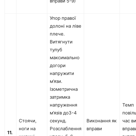
вправи 5-9)
Упор правої
долоні на ліве
плече.
Витягнути
тулуб
максимально
догори
напружити
м’язи.
Ізометрична
затримка
напруження
Темп
м’язів до3-4
повіл
Стоячи,
секунд.
Виконання як
час в
ноги на
Розслаблення
вправи
вправ
11.