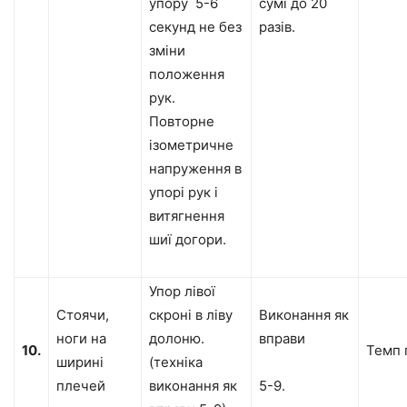
упору 5-6
сумі до 20
секунд не без
разів.
зміни
положення
рук.
Повторне
ізометричне
напруження в
упорі рук і
витягнення
шиї догори.
Упор лівої
Стоячи,
скроні в ліву
Виконання як
ноги на
долоню.
вправи
10.
Темп 
ширині
(техніка
плечей
виконання як
5-9.