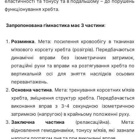
еластичності та тонусу та в подальшому – до порушень
функціонування хребта.
Запропонована гімнастика має 3 частини
:
Розминка
. Мета: посилення кровообігу в тканинах
м’язового корсету хребта (розігрів). Передбачаються
динамічні вправи без ізометричних затримок,
ротаційні рухи та вправи на розтягування хребта по
вертикальній осі для зняття наслідків осьових
перевантажень.
Основна частина
. Мета: тренування корсетних м’язів
хребта, зміцнення структур хребта. Передбачається
виконання вправ з 3-4 секундною ізометричною
затримкою (напругою) в крайньому положенні руху.
Заключна частина
(релаксаційна). Мета:
відновлення гемодинаміки, тонусу м’язів, які зазнали
напруги протягом дня та при виконанні вправ.