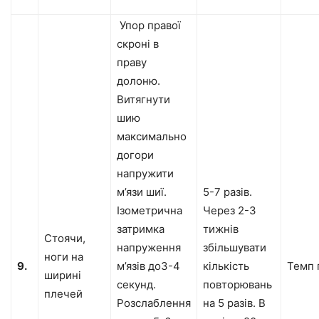
Упор правої
скроні в
праву
долоню.
Витягнути
шию
максимально
догори
напружити
м’язи шиї.
5-7 разів.
Ізометрична
Через 2-3
затримка
тижнів
Стоячи,
напруження
збільшувати
ноги на
9.
м’язів до3-4
кількість
Темп 
ширині
секунд.
повторювань
плечей
Розслаблення
на 5 разів. В