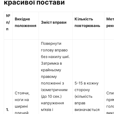
красивої постави
№
Вихідне
Кількість
Мет
п/
Зміст вправи
положення
повторювань
рек
п
Повернути
голову вправо
без нахилу шиї.
Затримка в
крайньому
правому
положенні з
5-15 в кожну
ізометричним
сторону
Стоячи,
Спи
(до 10 сек.)
(кількість
ноги на
пря
напруження
вправ
ширині
гол
1.
м’язів і
визначається
плечей,
вик