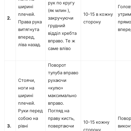
рук по кругу
ширині
Голов
(як млин ),
плечей.
10-15 в кожну
утрим
2.
закручуючи
Права рука
сторону
прямо
грудний
витягнута
впере
відділ хребта
вперед,
вправо. Те ж
ліва назад.
саме вліво
Поворот
тулуба вправо
Стоячи,
рухаючи
ноги на
«кулю»
ширині
максимально
плечей.
вправо.
Руки перед
Погляд на
собою на
праву кисть,
Пово
10-15 кожну
3.
рівні
повертаючи
викон
сторону