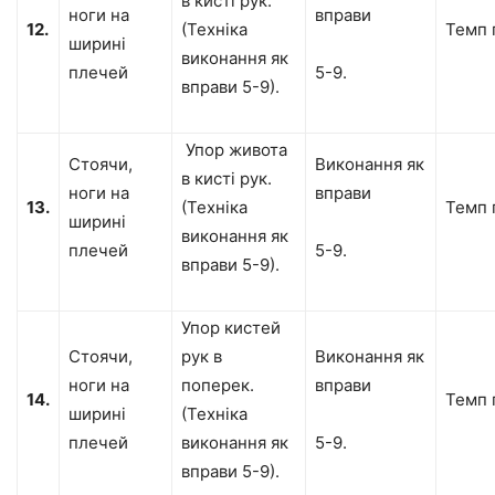
в кисті рук.
ноги на
вправи
12.
(Техніка
Темп 
ширині
виконання як
плечей
5-9.
вправи 5-9).
Упор живота
Стоячи,
Виконання як
в кисті рук.
ноги на
вправи
13.
(Техніка
Темп 
ширині
виконання як
плечей
5-9.
вправи 5-9).
Упор кистей
Стоячи,
рук в
Виконання як
ноги на
поперек.
вправи
14.
Темп 
ширині
(Техніка
плечей
виконання як
5-9.
вправи 5-9).