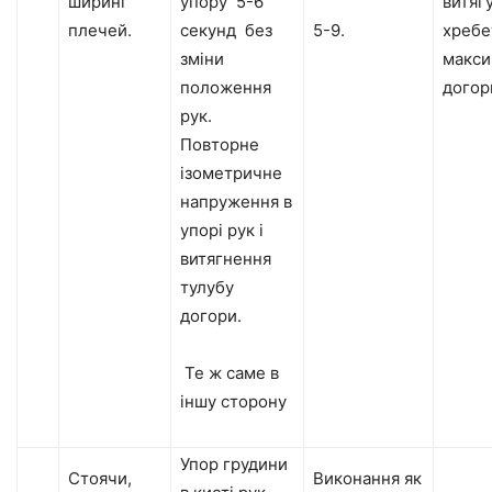
ширині
упору 5-6
витяг
плечей.
секунд без
5-9.
хребе
зміни
макси
положення
догор
рук.
Повторне
ізометричне
напруження в
упорі рук і
витягнення
тулубу
догори.
Те ж саме в
іншу сторону
Упор грудини
Стоячи,
Виконання як