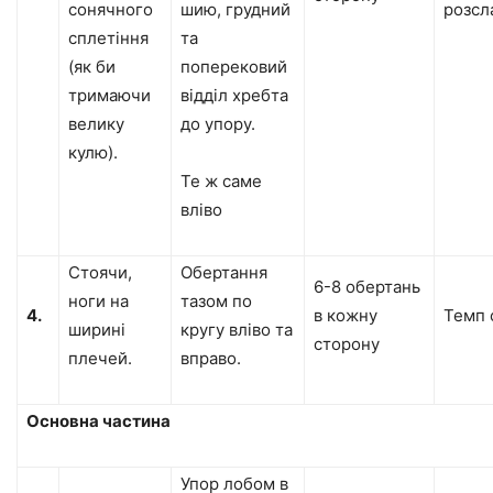
сонячного
шию, грудний
розсл
сплетіння
та
(як би
поперековий
тримаючи
відділ хребта
велику
до упору.
кулю).
Те ж саме
вліво
Стоячи,
Обертання
6-8 обертань
ноги на
тазом по
4.
в кожну
Темп 
ширині
кругу вліво та
сторону
плечей.
вправо.
Основна частина
Упор лобом в