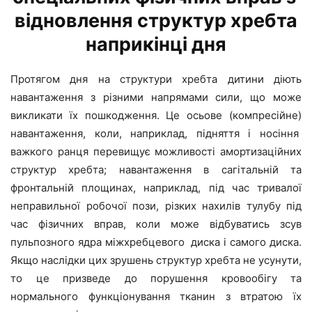
відновлення структур хребта
наприкінці дня
Протягом дня на структури хребта дитини діють
навантаження з різними напрямами сили, що може
викликати їх пошкодження. Це осьове (компресійне)
навантаження, коли, наприклад, підняття і носіння
важкого ранця перевищує можливості амортизаційних
структур хребта; навантаження в сагітальній та
фронтальній площинах, наприклад, під час тривалої
неправильної робочої пози, різких нахилів тулубу під
час фізичних вправ, коли може відбуватись зсув
пульпозного ядра міжхребцевого диска і самого диска.
Якщо наслідки цих зрушень структур хребта не усунути,
то це призведе до порушення кровообігу та
нормального функціонування тканин з втратою їх