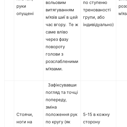
вольовим
по ступеню
руки
роз
витягуванням
тренованості
опущені
м’яз
м’язів шиї в цей
групи, або
час вгору. Те ж
індивідуально)
саме вліво
через фазу
повороту
голови з
розслабленими
м’язами.
Зафіксувавши
погляд та точці
попереду,
зміна
Стоячи,
положення рук
5-15 в кожну
ноги на
по кругу (як
сторону