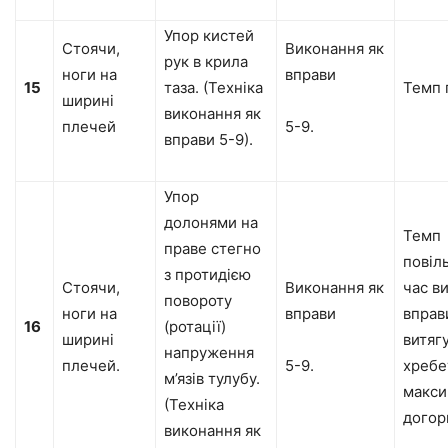
Упор кистей
Стоячи,
Виконання як
рук в крила
ноги на
вправи
15
таза. (Техніка
Темп 
ширині
виконання як
плечей
5-9.
вправи 5-9).
Упор
долонями на
Темп
праве стегно
повіл
з протидією
Стоячи,
Виконання як
час в
повороту
ноги на
вправи
вправ
16
(ротації)
ширині
витяг
напруження
плечей.
5-9.
хребе
м’язів тулубу.
макси
(Техніка
догор
виконання як