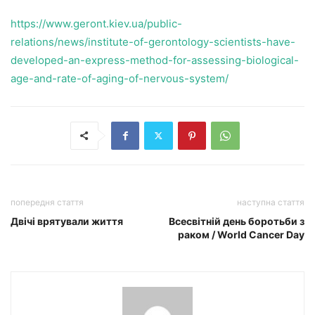
https://www.geront.kiev.ua/public-
relations/news/institute-of-gerontology-scientists-have-
developed-an-express-method-for-assessing-biological-
age-and-rate-of-aging-of-nervous-system/
попередня стаття
наступна стаття
Двічі врятували життя
Всесвітній день боротьби з
раком / World Cancer Day