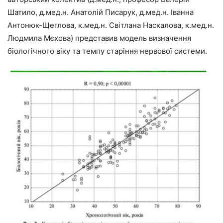
Шатило, д.мед.н. Анатолій Писарук, д.мед.н. Іванна
Антонюк-Щеглова, к.мед.н. Світлана Наскалова, к.мед.н.
Людмила Мєхова) представив модель визначення
біологічного віку та темпу старіння нервової системи.