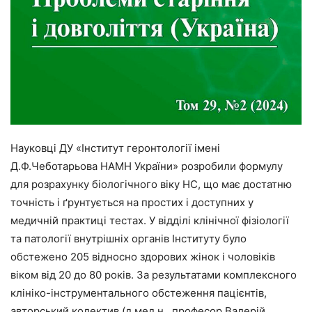
Науковці ДУ «Інститут геронтології імені
Д.Ф.Чеботарьова НАМН України» розробили формулу
для розрахунку біологічного віку НС, що має достатню
точність і ґрунтується на простих і доступних у
медичній практиці тестах. У відділі клінічної фізіології
та патології внутрішніх органів Інституту було
обстежено 205 відносно здорових жінок і чоловіків
віком від 20 до 80 років. За результатами комплексного
клініко-інструментального обстеження пацієнтів,
авторський колектив (д.мед.н., професор Валерій