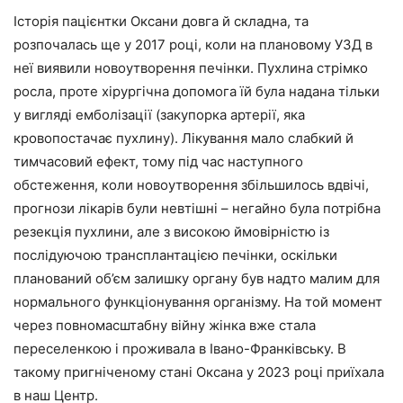
Історія пацієнтки Оксани довга й складна, та
розпочалась ще у 2017 році, коли на плановому УЗД в
неї виявили новоутворення печінки. Пухлина стрімко
росла, проте хірургічна допомога їй була надана тільки
у вигляді емболізації (закупорка артерії, яка
кровопостачає пухлину). Лікування мало слабкий й
тимчасовий ефект, тому під час наступного
обстеження, коли новоутворення збільшилось вдвічі,
прогнози лікарів були невтішні – негайно була потрібна
резекція пухлини, але з високою ймовірністю із
послідуючою трансплантацією печінки, оскільки
планований об’єм залишку органу був надто малим для
нормального функціонування організму. На той момент
через повномасштабну війну жінка вже стала
переселенкою і проживала в Івано-Франківську. В
такому пригніченому стані Оксана у 2023 році приїхала
в наш Центр.