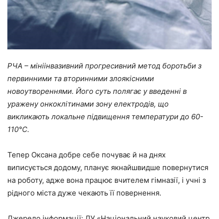
РЧА – мініінвазивний прогресивний метод боротьби з
первинними та вторинними злоякісними
новоутвореннями. Його суть полягає у введенні в
уражену онкоклітинами зону електродів, що
викликають локальне підвищення температури до 60-
110°С.
Тепер Оксана добре себе почуває й на днях
виписується додому, планує якнайшвидше повернутися
на роботу, адже вона працює вчителем гімназії, і учні з
рідного міста дуже чекають її повернення.
Джерело інформації: ДУ «Національний науковий центр