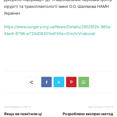
хірургії та трансплантології імені О.О. Шалімова НАМН
України»
https://www.surgery.org.ua/News/Details/29026f2b-965a-
4be9-8796-e720d08301ed?title=DvichiVriatuvali
попередня стаття
наступна стаття
Якщо ви помітили ці
Розроблено експрес метод