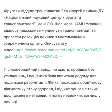
Хірургам відділу трансплантації та хірургії печінки ДУ
«Національний науковий центр хірургії та
трансплантології імені О.О. Шалімова НАМН України»
вдалось неможливе – уникнути трансплантації та
провести резекцію печінки з максимальним
збереженням органу. Описували у
відео
https://www.instagram.com/reel/C1o983toDWP/?
igsh=MTJmNDAyYnVkM2Q1aQ==
Післяопераційний період, на щастя, пройшов без
ускладнень, і пацієнтка була виписана додому для
подальшої реабілітації. Жінка проходила обов’язкову
діагностику стану здоров’я, і під час одного з таких
досліджень в неї виявили появу невеликих вогнищ у
печінці.