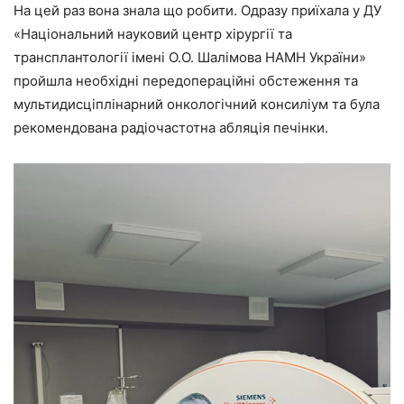
На цей раз вона знала що робити. Одразу приїхала у ДУ
«Національний науковий центр хірургії та
трансплантології імені О.О. Шалімова НАМН України»
пройшла необхідні передопераційні обстеження та
мультидисціплінарний онкологічний консиліум та була
рекомендована радіочастотна абляція печінки.