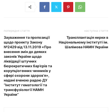
попередня стаття
наступна стаття
Зауваження та пропозиції
Трансплантація нирки в
щодо проекту Закону
Національному інституті ім.
№2429 від 13.11.2019 «Про
Шалімова НАМН України
внесення змін до деяких
законів України щодо
ліквідації штучних
бюрократичних бар’єрів та
корупціогенних чинників у
сфері охорони здоров’я»,
надані вченою радою ДУ
“Інститут гематології та
трансфузіології НАМН
України”