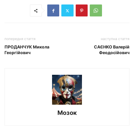
попередня стаття
наступна стаття
ПРОДАНЧУК Микола
САЄНКО Валерій
Георгійович
Феодосійович
Мозок