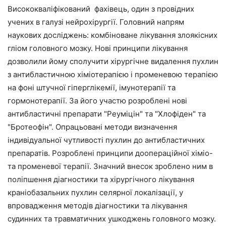
Висококваліфікований фахівець, один з провідних
учених в галузі нейрохірургії. Головний напрям
наукових досліджень: комбіноване лікування злоякісних
гліом головного мозку. Нові принципи лікування
дозволили йому сполучити хірургічне видалення пухлин
з антибластичною хіміотерапією і променевою терапією
на фоні штучної гіперглікемії, імунотерапії та
гормонотерапії. За його участю розроблені нові
антибластичні препарати "Реуміцін" та "Хлофіден" та
"Бротеофін". Опрацьовані методи визначення
індивідуальної чутливості пухлин до антибластичних
препаратів. Розроблені принципи доопераційної хіміо-
та променевої терапії. Значний внесок зроблено ним в
поліпшення діагностики та хірургічного лікування
краніобазальних пухлин селярної локалізації, у
впровадження методів діагностики та лікування
судинних та травматичних ушкоджень головного мозку.