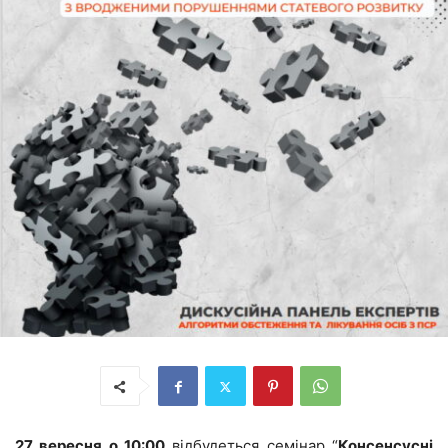
27 вересня о 10:00
відбудеться семінар “
Консенсусні