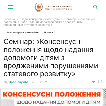
Головна
З'їзди, конгреси, симпозіуми
Семінар: «Консенсусні
положення щодо надання допомоги дітям з вродженими
порушеннями статевого розвитку»
З'їзди, конгреси, симпозіуми
Новини
Семінар: «Консенсусні
положення щодо надання
допомоги дітям з
вродженими порушеннями
статевого розвитку»
1517
від
Прес-служба
-
26.09.2022