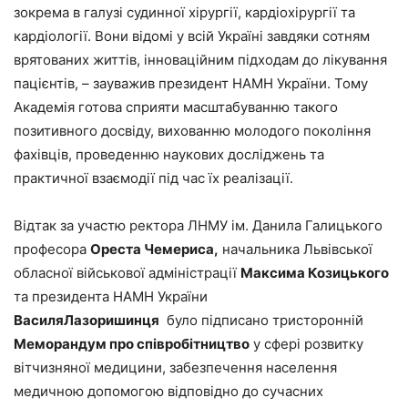
зокрема в галузі судинної хірургії, кардіохірургії та
кардіології. Вони відомі у всій Україні завдяки сотням
врятованих життів, інноваційним підходам до лікування
пацієнтів, – зауважив президент НАМН України. Тому
Академія готова сприяти масштабуванню такого
позитивного досвіду, вихованню молодого покоління
фахівців, проведенню наукових досліджень та
практичної взаємодії під час їх реалізації.
Відтак за участю ректора ЛНМУ ім. Данила Галицького
професора
Ореста Чемериса,
начальника Львівської
обласної військової адміністрації
Максима Козицького
та президента НАМН України
Васил
я
Лазоришин
ця
було підписано тристоронній
Меморандум про
співробітництво
у сфері розвитку
вітчизняної медицини, забезпечення населення
медичною допомогою відповідно до сучасних