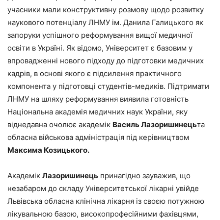
учасники мали конструктивну розмову щодо розвитку
наукового потенціалу ЛНМУ ім. Данила Галицького як
запоруки успішного реформування вищої медичної
освіти в Україні. Як відомо, Університет є базовим у
впровадженні нового підходу до підготовки медичних
кадрів, в основі якого є підсилення практичного
компонента у підготовці студентів-медиків. Підтримати
ЛНМУ на шляху реформування виявила готовність
Національна академія медичних наук України, яку
віднедавна очолює академік
Васил
ь
Лазориши
нець
та
обласна військова адміністрація під керівництвом
Максима Козицького.
Академік
Лазоришинець
принагідно зауважив, що
незабаром до складу Університетської лікарні увійде
Львівська обласна клінічна лікарня із своєю потужною
лікувальною базою, високопрофесійними фахівцями,