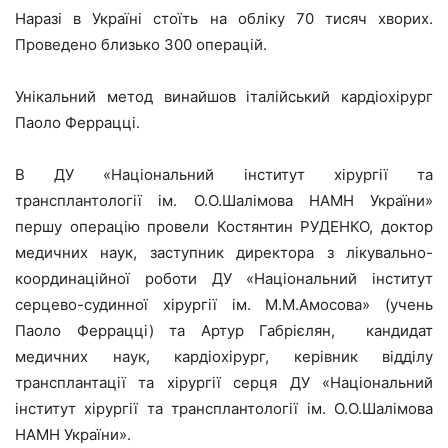
Наразі в Україні стоїть на обліку 70 тисяч хворих.
Проведено близько 300 операцій.
Унікальний метод винайшов італійський кардіохірург
Паоло Феррацці.
В ДУ «Національний інститут хірургії та
трансплантології ім. О.О.Шалімова НАМН України»
першу операцію провели Костянтин РУДЕНКО, доктор
медичних наук, заступник директора з лікувально-
координаційної роботи ДУ «Національний інститут
серцево-судинної хірургії ім. М.М.Амосова» (учень
Паоло Феррацці) та Артур Габрієлян, кандидат
медичних наук, кардіохірург, керівник відділу
трансплантації та хірургії серця ДУ «Національний
інститут хірургії та трансплантології ім. О.О.Шалімова
НАМН України».