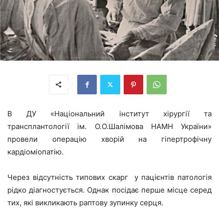
В ДУ «Національний інститут хірургії та
трансплантології ім. О.О.Шалімова НАМН України»
провели операцію хворій на гіпертрофічну
кардіоміопатію.
Через відсутність типових скарг у пацієнтів патологія
рідко діагностується. Однак посідає перше місце серед
тих, які викликають раптову зупинку серця.