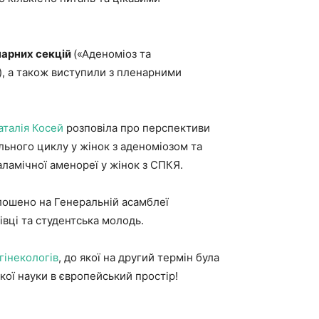
арних секцій
(«Аденоміоз та
»), а також виступили з пленарними
аталія Косей
розповіла про перспективи
ьного циклу у жінок з аденоміозом та
аламічної аменореї у жінок з СПКЯ.
олошено на Генеральній асамблеї
івці та студентська молодь.
гінекологів
, до якої на другий термін була
ої науки в європейський простір!