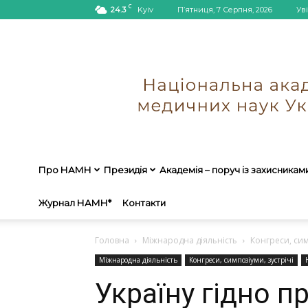
C
24.3
Kyiv
П’ятниця, 7 Серпня, 2026
Ув
Про НАМН
Президія
Академія – поруч із захисникам
Журнал НАМН*
Контакти
Головна
Міжнародна діяльність
Конгреси, сим
Міжнародна діяльність
Конгреси, симпозіуми, зустрічі
Україну гідно п