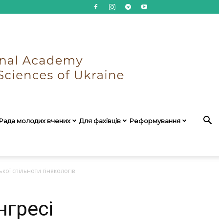
Рада молодих вчених
Для фахівців
Реформування
кої спільноти гінекологів
нгресі