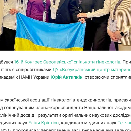
ідбувся
16-й Конгрес Європейської спільноти гінекологів.
Приє
 пʼять є співробітниками
ДУ «Всеукраїнський центр материнс
 академік НАМН України
Ю
рій
Антипкін
, створюючи сприятлив
 Української асоціації гінекологів-ендокринологів, присв
я під головуванням члена-кореспондента Національної академ
інічний досвід і результати оригінальних наукових досліджен
едичних наук
Еліни Крістіан
, кандидата медичних наук
Тетян
о 8:30, проходила у переповненій залі, була насичена велико