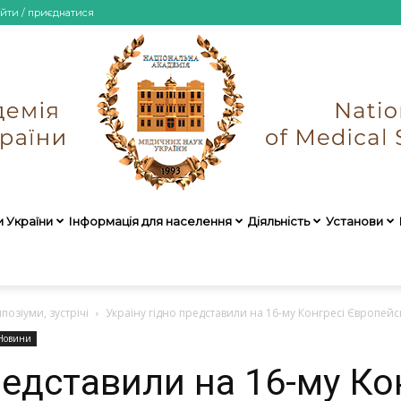
ійти / приєднатися
и України
Інформація для населення
Діяльність
Установи
НАМН
позіуми, зустрічі
Україну гідно представили на 16-му Конгресі Європейсь
Новини
редставили на 16-му Ко
України