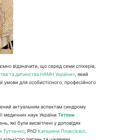
мно відзначити, що серед семи спікерів,
тва та дитинства НАМН України»
, який
і умови для особистісного, професійного
ячений актуальним аспектам синдрому
ії медичних наук України
Тетяни
ь, які були висвітлені у доповідях
и Тутченко
, PhD
Катерини Плаксієвої
.
ю кількістю питань та цікавими