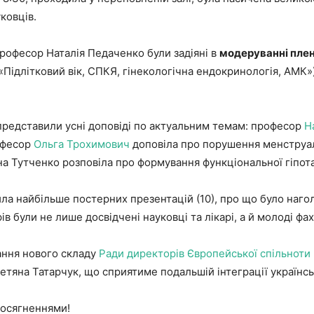
ковців.
професор Наталія Педаченко були задіяні в
модеруван
ні
плен
а «Підлітковий вік, СПКЯ, гінекологічна ендокринологія, АМК
 представили усні доповіді по актуальним темам: професор
Н
офесор
Ольга Трохимович
доповіла про порушення менструал
на Тутченко розповіла про формування функціональної гіпот
вила найбільше постерних презентацій (10), про що було наг
в були не лише досвідчені науковці та лікарі, а й молоді фах
ання нового складу
Ради директорів Європейської спільноти 
на Татарчук, що сприятиме подальшій інтеграції українськ
досягненнями!