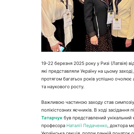
19-22 березня 2025 року у Ризі (Латвія) в
які представляли Україну на цьому заході,
протягом багатьох років успішно очолює
та наукового росту.
Важливою частиною заходу став симпозіум
полікістозних яєчників. В ході засіданн
Татарчук
був представлений унікальний кл
професора
Наталії Педаченко
, доктора м
Українська секція, попри ранній початок 