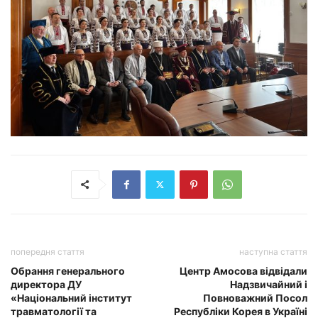
попередня стаття
наступна стаття
Обрання генерального
Центр Амосова відвідали
директора ДУ
Надзвичайний і
«Національний інститут
Повноважний Посол
травматології та
Республіки Корея в Україні