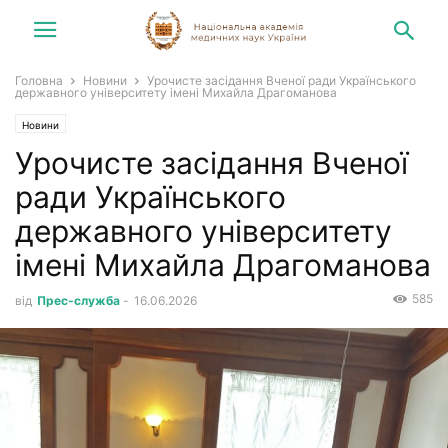
Головна
Новини
Урочисте засідання Вченої ради Українського
державного університету імені Михайла Драгоманова
Новини
Урочисте засідання Вченої
ради Українського
державного університету
імені Михайла Драгоманова
585
від
Прес-служба
-
16.06.2026