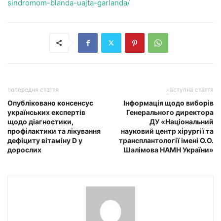
sindromom-blanda-uajta-garlanda/
попередня стаття
наступна стаття
Опубліковано консенсус
Інформація щодо виборів
українських експертів
Генерального директора
щодо діагностики,
ДУ «Національний
профілактики та лікування
науковий центр хірургії та
дефіциту вітаміну D у
трансплантології імені О.О.
дорослих
Шалімова НАМН України»