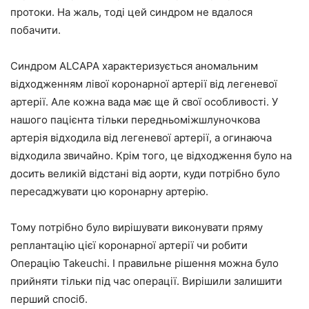
протоки. На жаль, тоді цей синдром не вдалося
побачити.
Синдром ALCAPA характеризується аномальним
відходженням лівої коронарної артерії від легеневої
артерії. Але кожна вада має ще й свої особливості. У
нашого пацієнта тільки передньоміжшлуночкова
артерія відходила від легеневої артерії, а огинаюча
відходила звичайно. Крім того, це відходження було на
досить великій відстані від аорти, куди потрібно було
пересаджувати цю коронарну артерію.
Тому потрібно було вирішувати виконувати пряму
реплантацію цієї коронарної артерії чи робити
Операцію Takeuchi. І правильне рішення можна було
прийняти тільки під час операції. Вирішили залишити
перший спосіб.