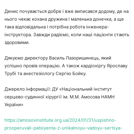
Денис почувається добре і вже виписався додому, де на
нього чекає кохана дружина і маленька донечка, а ще
така відповідальна і потрібна робота інженера-
інструктора. Завжди радіємо, коли наші пацієнти стають
здоровими.
Дякуємо директору Василь Лазоришинець, який
успішно провів операцію. А також кардіохіргу Ярославу
Трубі та анестезіологу Сергію Бойку.
Джерело інформації: ДУ «Національний інститут
серцево-судинної хірургії ім. М.М. Амосова НАМН
України»
https://amosovinstitute.org.ua/2024/01/31/uspishno-
prooperuvali-patsiyenta-z-unikalnoyu-vadoyu-sertsya-