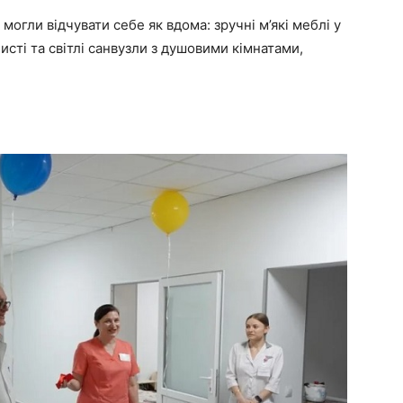
 могли відчувати себе як вдома: зручні м’які меблі у
чисті та світлі санвузли з душовими кімнатами,