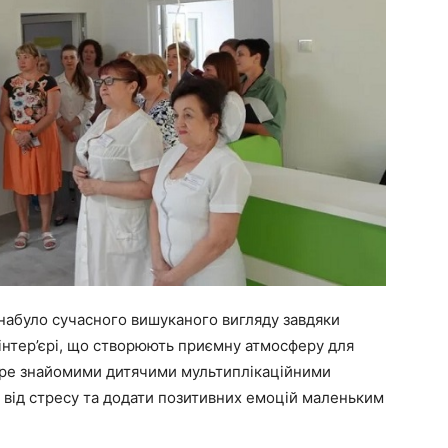
 набуло сучасного вишуканого вигляду завдяки
в інтер’єрі, що створюють приємну атмосферу для
бре знайомими дитячими мультиплікаційними
 від стресу та додати позитивних емоцій маленьким