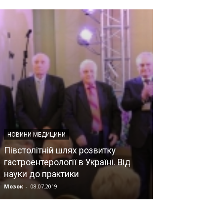
НОВИНИ МЕДИЦИНИ
НОВИНИ
Півстолітній шлях розвитку
Який тиск має 
гастроентерології в Україні. Від
може впливат
науки до практики
серця
Мозок
-
08.07.2019
Прес-служба
-
14.0