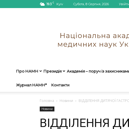
C
19.3
Kyiv
Субота, 8 Серпня, 2026
Увійт
Про НАМН
Президія
Академія – поруч із захисникам
Журнал НАМН*
Контакти
Головна
Новини
ВІДДІЛЕННЯ ДИТЯЧОЇ ГАСТР
Новини
ВІДДІЛЕННЯ Д