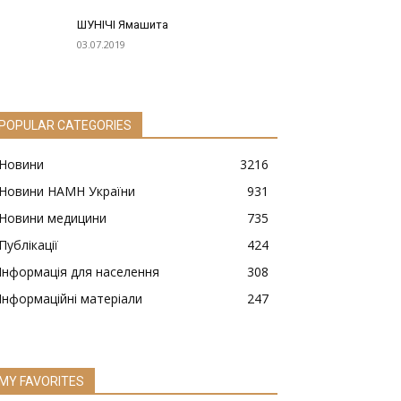
ШУНІЧІ Ямашита
03.07.2019
POPULAR CATEGORIES
Новини
3216
Новини НАМН України
931
Новини медицини
735
Публікації
424
Інформація для населення
308
Інформаційні матеріали
247
MY FAVORITES