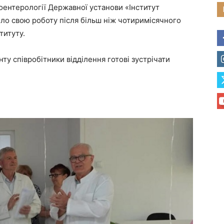
роентерології Державної установи «Інститут
ло свою роботу після більш ніж чотиримісячного
титуту.
у співробітники відділення готові зустрічати