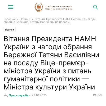
Головна
Новини
Вітання Президента НАМН України з нагоди
обрання Бережної Тетяни Василівни на посаду...
Новини
Вітання Президента НАМН
України з нагоди обрання
Бережної Тетяни Василівни
на посаду Віце-прем’єр-
міністра України з питань
гуманітарної політики —
Міністра культури України
706
від
Прес-служба
-
23.10.2025