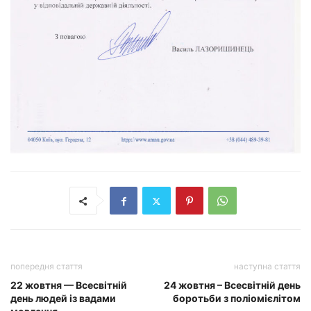
попередня стаття
наступна стаття
22 жовтня — Всесвітній
24 жовтня – Всесвітній день
день людей із вадами
боротьби з поліомієлітом